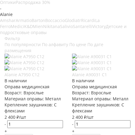
Оптики
Распродажа 30%
-
Alanie
Amshar
Armatio
Barton
Boccaccio
Glodiatr
Ricardi
La
Ferro
Medici
K&D
Mien
Nikitana
Salivio
Santarelli
Victory
Детские и
подростковые оправы
Фильтр
По популярности
По алфавиту
По цене
По дате
размещения
Alanie A7950 C12
Alanie A90031 C1
В наличии
В наличии
Оправа медицинская
Оправа медицинская
Возраст: Взрослые
Возраст: Взрослые
Материал оправы: Металл
Материал оправы: Металл
Крепление заушников: С
Крепление заушников: С
флексами
флексами
2 400
₽
/шт
2 400
₽
/шт
-
-
+
+