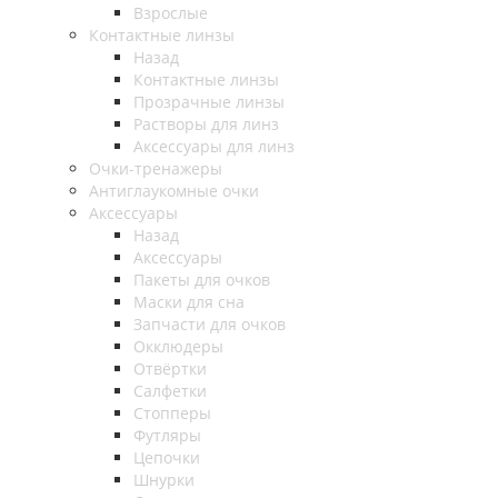
Взрослые
Контактные линзы
Назад
Контактные линзы
Прозрачные линзы
Растворы для линз
Аксессуары для линз
Очки-тренажеры
Антиглаукомные очки
Аксессуары
Назад
Аксессуары
Пакеты для очков
Маски для сна
Запчасти для очков
Окклюдеры
Отвёртки
Салфетки
Стопперы
Футляры
Цепочки
Шнурки