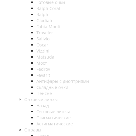
Готовые очки
Ralph Coral
Ralph
Glodiatr
Fabia Monti
Traveler
Salivio
Oscar
Vizzini
Matsuda
Мост
Fedrov
Favarit
Антифары с диоптриями
Складные очки
Пенсне
Очковые линзы
Назад
Очковые линзы
Стигматические
Астигматические
Оправы
Назад