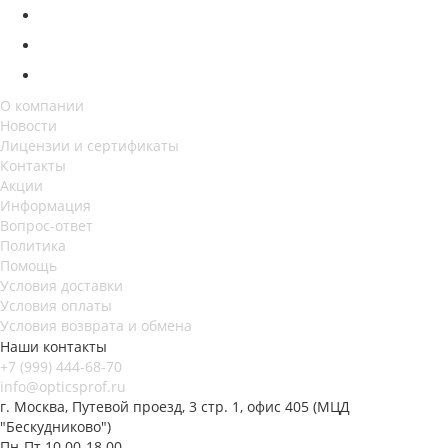
О компании
Новости
Лицензии и сертификаты
Контакты
Акции
Информация
Вопрос-ответ
Политика
Помощь
Условия доставки
Условия оплаты
Условия возврата и обмена
Наши контакты
+7 (999) 444-68-70
info@opticsprof.ru
г. Москва, Путевой проезд, 3 стр. 1, офис 405 (МЦД
"Бескудниково")
Пн-Пт 10.00-18.00