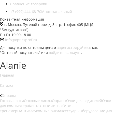
Сравнение товаров
0
+7 (999) 444-68-70
Многоканальный
Контактная информация
г. Москва, Путевой проезд, 3 стр. 1, офис 405 (МЦД
"Бескудниково")
Пн-Пт 10.00-18.00
info@opticsprof.ru
Для покупки по оптовым ценам
зарегистрируйтесь
как
"Оптовый покупатель" или
войдите в аккаунт
.
Alanie
Главная
-
Каталог
-
Оправы
Готовые очки
Очковые линзы
Оправы
Очки для водителей
Очки
для компьютера
Контактные линзы
Очки-
тренажеры
Антиглаукомные очки
Аксессуары
Оборудование для