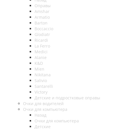
Оправы
Amshar
Armatio
Barton
Boccaccio
Glodiatr
Ricardi
La Ferro
Medici
Alanie
K&D
Mien
Nikitana
Salivio
Santarelli
Victory
Детские и подростковые оправы
Очки для водителей
Очки для компьютера
Назад
Очки для компьютера
Детские