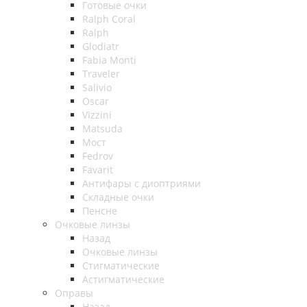
Готовые очки
Ralph Coral
Ralph
Glodiatr
Fabia Monti
Traveler
Salivio
Oscar
Vizzini
Matsuda
Мост
Fedrov
Favarit
Антифары с диоптриями
Складные очки
Пенсне
Очковые линзы
Назад
Очковые линзы
Стигматические
Астигматические
Оправы
Назад