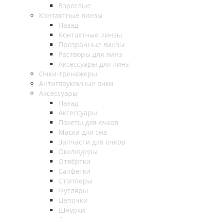
Взрослые
Контактные линзы
Назад
Контактные линзы
Прозрачные линзы
Растворы для линз
Аксессуары для линз
Очки-тренажеры
Антиглаукомные очки
Аксессуары
Назад
Аксессуары
Пакеты для очков
Маски для сна
Запчасти для очков
Окклюдеры
Отвёртки
Салфетки
Стопперы
Футляры
Цепочки
Шнурки