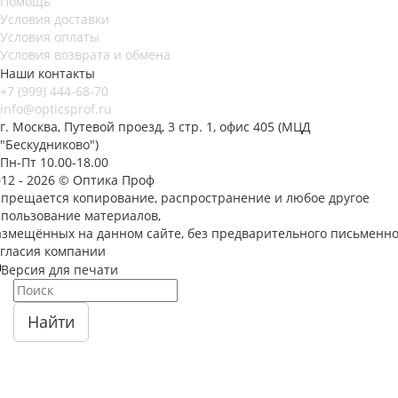
Помощь
Условия доставки
Условия оплаты
Условия возврата и обмена
Наши контакты
+7 (999) 444-68-70
info@opticsprof.ru
г. Москва, Путевой проезд, 3 стр. 1, офис 405 (МЦД
"Бескудниково")
Пн-Пт 10.00-18.00
012 - 2026 © Оптика Проф
апрещается копирование, распространение и любое другое
спользование материалов,
азмещённых на данном сайте, без предварительного письменно
огласия компании
Версия для печати
Найти