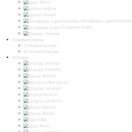
Мост
Fedrov
Favarit
Антифары с диоптриями
Складные очки
Пенсне
Очковые линзы
Стигматические
Астигматические
Оправы
Amshar
Armatio
Barton
Boccaccio
Glodiatr
Ricardi
La Ferro
Medici
Alanie
K&D
Mien