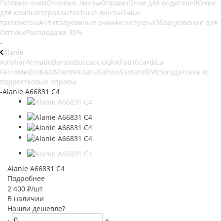
Готовые очки
Очковые линзы
Оправы
Очки для водителей
Очки
для компьютера
Контактные линзы
Очки-
тренажеры
Антиглаукомные очки
Аксессуары
Оборудование для
Оптики
Распродажа 30%
-
Alanie
Amshar
Armatio
Barton
Boccaccio
Glodiatr
Ricardi
La
Ferro
Medici
K&D
Mien
Nikitana
Salivio
Santarelli
Victory
Детские и
подростковые оправы
-
Alanie A66831 C4
Alanie A66831 C4
Подробнее
2 400
₽
/шт
В наличии
Нашли дешевле?
-
+