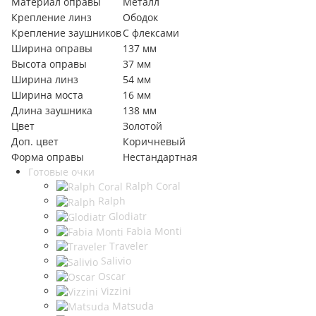
Материал оправы
Металл
Крепление линз
Ободок
Крепление заушников
С флексами
Ширина оправы
137 мм
Высота оправы
37 мм
Ширина линз
54 мм
Ширина моста
16 мм
Длина заушника
138 мм
Цвет
Золотой
Доп. цвет
Коричневый
Форма оправы
Нестандартная
Готовые очки
Ralph Coral
Ralph
Glodiatr
Fabia Monti
Traveler
Salivio
Oscar
Vizzini
Matsuda