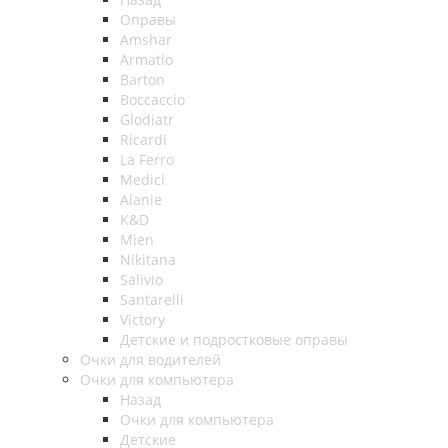
Оправы
Amshar
Armatio
Barton
Boccaccio
Glodiatr
Ricardi
La Ferro
Medici
Alanie
K&D
Mien
Nikitana
Salivio
Santarelli
Victory
Детские и подростковые оправы
Очки для водителей
Очки для компьютера
Назад
Очки для компьютера
Детские