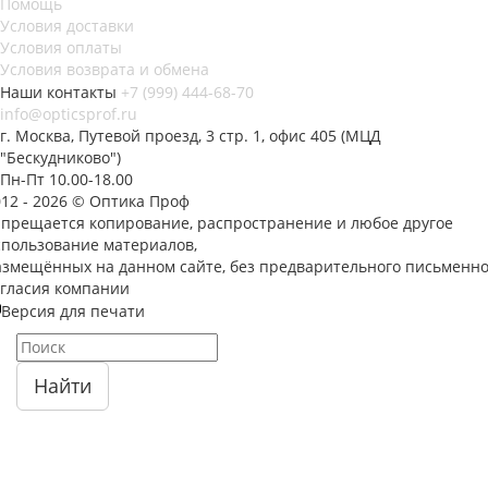
Помощь
Условия доставки
Условия оплаты
Условия возврата и обмена
Наши контакты
+7 (999) 444-68-70
info@opticsprof.ru
г. Москва, Путевой проезд, 3 стр. 1, офис 405 (МЦД
"Бескудниково")
Пн-Пт 10.00-18.00
012 - 2026 © Оптика Проф
апрещается копирование, распространение и любое другое
спользование материалов,
азмещённых на данном сайте, без предварительного письменно
огласия компании
Версия для печати
Найти