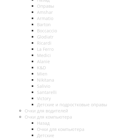
Оправы
Amshar
Armatio
Barton
Boccaccio
Glodiatr
Ricardi
La Ferro
Medici
Alanie
K&D
Mien
Nikitana
Salivio
Santarelli
Victory
Детские и подростковые оправы
Очки для водителей
Очки для компьютера
Назад
Очки для компьютера
Детские