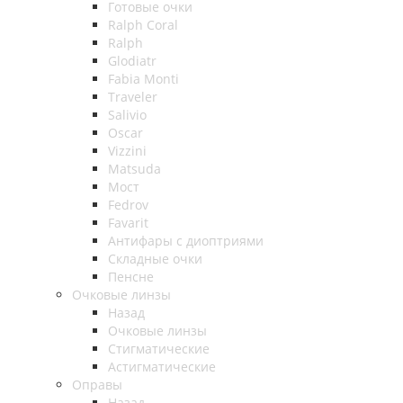
Готовые очки
Ralph Coral
Ralph
Glodiatr
Fabia Monti
Traveler
Salivio
Oscar
Vizzini
Matsuda
Мост
Fedrov
Favarit
Антифары с диоптриями
Складные очки
Пенсне
Очковые линзы
Назад
Очковые линзы
Стигматические
Астигматические
Оправы
Назад