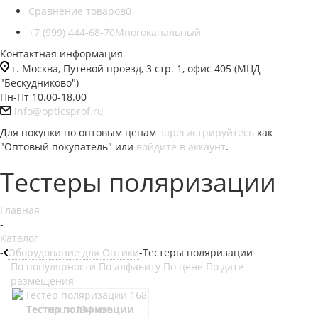
Сравнение товаров
0
+7 (999) 444-68-70
Многоканальный
Контактная информация
г. Москва, Путевой проезд, 3 стр. 1, офис 405 (МЦД
"Бескудниково")
Пн-Пт 10.00-18.00
info@opticsprof.ru
Для покупки по оптовым ценам
зарегистрируйтесь
как
"Оптовый покупатель" или
войдите в аккаунт
.
Тестеры поляризации
Главная
-
Каталог
-
Оборудование для Оптики
-
Тестеры поляризации
По популярности
По алфавиту
По цене
По дате
размещения
Тестер поляризации