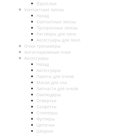
Взрослые
Контактные линзы
Назад
Контактные линзы
Прозрачные линзы
Растворы для линз
Аксессуары для линз
Очки-тренажеры
Антиглаукомные очки
Аксессуары
Назад
Аксессуары
Пакеты для очков
Маски для сна
Запчасти для очков
Окклюдеры
Отвёртки
Салфетки
Стопперы
Футляры
Цепочки
Шнурки