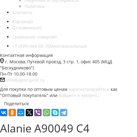
Лицензии и сертификаты
Политика
Контакты
Корзина
0
Отложенные
0
Сравнение товаров
0
+7 (999) 444-68-70
Многоканальный
Контактная информация
г. Москва, Путевой проезд, 3 стр. 1, офис 405 (МЦД
"Бескудниково")
Пн-Пт 10.00-18.00
info@opticsprof.ru
Для покупки по оптовым ценам
зарегистрируйтесь
как
"Оптовый покупатель" или
войдите в аккаунт
.
Поделиться
Alanie A90049 C4