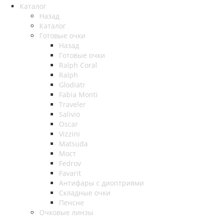
Каталог
Назад
Каталог
Готовые очки
Назад
Готовые очки
Ralph Coral
Ralph
Glodiatr
Fabia Monti
Traveler
Salivio
Oscar
Vizzini
Matsuda
Мост
Fedrov
Favarit
Антифары с диоптриями
Складные очки
Пенсне
Очковые линзы