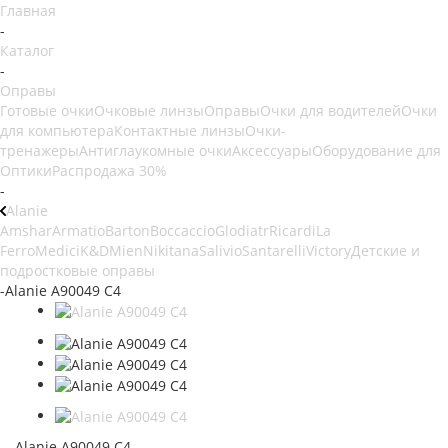
Главная
-
Каталог
-
Оправы
Готовые очки
Очковые линзы
Оправы
Очки для водителей
Очки
для компьютера
Контактные линзы
Очки-
тренажеры
Антиглаукомные очки
Аксессуары
Оборудование для
Оптики
Распродажа 30%
-
Alanie
Amshar
Armatio
Barton
Boccaccio
Glodiatr
Ricardi
La
Ferro
Medici
K&D
Mien
Nikitana
Salivio
Santarelli
Victory
Детские и
подростковые оправы
-
Alanie A90049 C4
Alanie A90049 C4