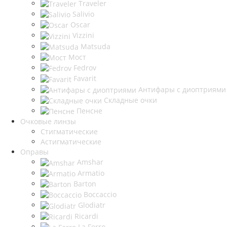
Traveler
Salivio
Oscar
Vizzini
Matsuda
Мост
Fedrov
Favarit
Антифары с диоптриями
Складные очки
Пенсне
Очковые линзы
Стигматические
Астигматические
Оправы
Amshar
Armatio
Barton
Boccaccio
Glodiatr
Ricardi
La Ferro