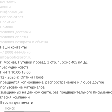
Контакты
Акции
Информация
Вопрос-ответ
Политика
Помощь
Условия доставки
Условия оплаты
Условия возврата и обмена
Наши контакты
+7 (999) 444-68-70
info@opticsprof.ru
г. Москва, Путевой проезд, 3 стр. 1, офис 405 (МЦД
"Бескудниково")
Пн-Пт 10.00-18.00
012 - 2026 © Оптика Проф
апрещается копирование, распространение и любое другое
спользование материалов,
азмещённых на данном сайте, без предварительного письменно
огласия компании
Версия для печати