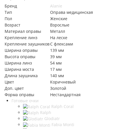
Бренд
Alanie
Тип
Оправа медицинская
Пол
Женские
Возраст
Взрослые
Материал оправы
Металл
Крепление линз
На леске
Крепление заушников
С флексами
Ширина оправы
139 мм
Высота оправы
39 мм
Ширина линз
54 мм
Ширина моста
17 мм
Длина заушника
140 мм
Цвет
Коричневый
Доп. цвет
Золотой
Форма оправы
Нестандартная
Готовые очки
Ralph Coral
Ralph
Glodiatr
Fabia Monti