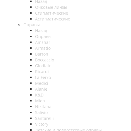
Назад
Очковые линзы
Стигматические
Астигматические
Оправы
Назад
Оправы
Amshar
Armatio
Barton
Boccaccio
Glodiatr
Ricardi
La Ferro
Medici
Alanie
K&D
Mien
Nikitana
Salivio
Santarelli
Victory
Детские и подростковые оправы