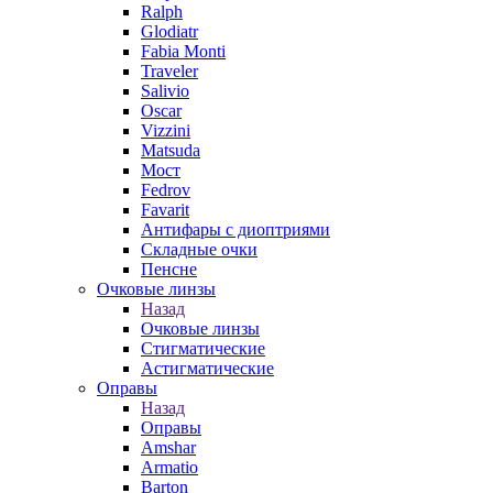
Ralph
Glodiatr
Fabia Monti
Traveler
Salivio
Oscar
Vizzini
Matsuda
Мост
Fedrov
Favarit
Антифары с диоптриями
Складные очки
Пенсне
Очковые линзы
Назад
Очковые линзы
Стигматические
Астигматические
Оправы
Назад
Оправы
Amshar
Armatio
Barton