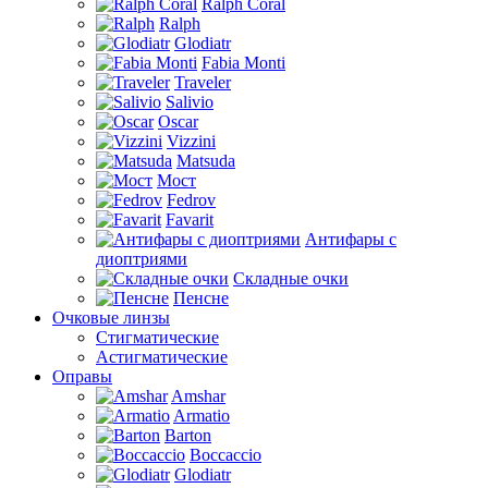
Ralph Coral
Ralph
Glodiatr
Fabia Monti
Traveler
Salivio
Oscar
Vizzini
Matsuda
Мост
Fedrov
Favarit
Антифары с
диоптриями
Складные очки
Пенсне
Очковые линзы
Стигматические
Астигматические
Оправы
Amshar
Armatio
Barton
Boccaccio
Glodiatr