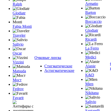
Armatio
Ralph
Barton
Glodiatr
Boccaccio
Fabia Monti
Glodiatr
Traveler
Ricardi
Salivio
La Ferro
Oscar
Medici
Очковые линзы
Vizzini
Стигматические
Alanie
Астигматические
Matsuda
K&D
Мост
Mien
Fedrov
Nikitana
Favarit
Salivio
Santarelli