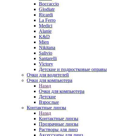
Boccaccio
Glodiatr
Ricardi
La Ferro
Medici
Alanie
K&D
Mien
Nikitana
Salivio
Santarelli
Victory
Детские и подростковые оправы
Очки для водителей
Очки для компьютера
Назад
Очки для компьютера
Детские
Взрослые
Контактные линзы
Назад
Контактные линзы
Прозрачные линзы
Растворы для линз
Аксессуары для линз