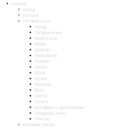
Каталог
Назад
Каталог
Готовые очки
Назад
Готовые очки
Ralph Coral
Ralph
Glodiatr
Fabia Monti
Traveler
Salivio
Oscar
Vizzini
Matsuda
Мост
Fedrov
Favarit
Антифары с диоптриями
Складные очки
Пенсне
Очковые линзы