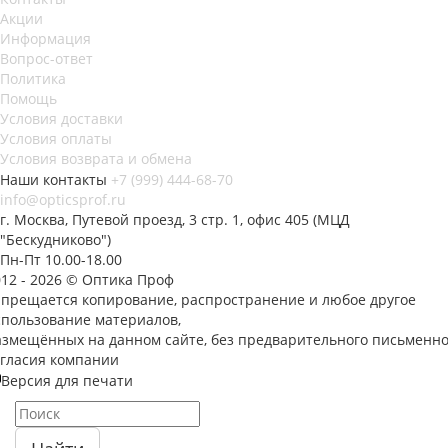
Акции
Информация
Вопрос-ответ
Политика
Помощь
Условия доставки
Условия оплаты
Условия возврата и обмена
Наши контакты
+7 (999) 444-68-70
info@opticsprof.ru
г. Москва, Путевой проезд, 3 стр. 1, офис 405 (МЦД
"Бескудниково")
Пн-Пт 10.00-18.00
012 - 2026 © Оптика Проф
апрещается копирование, распространение и любое другое
спользование материалов,
азмещённых на данном сайте, без предварительного письменно
огласия компании
Версия для печати