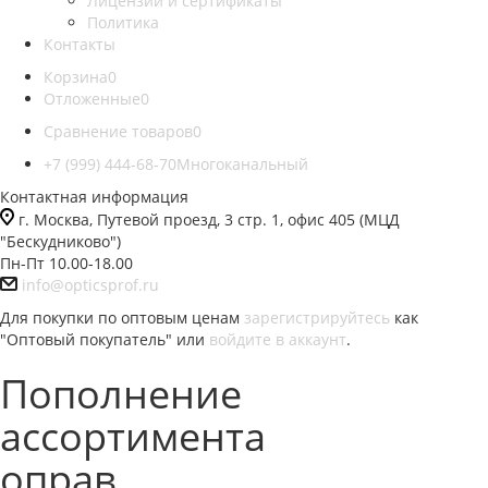
Лицензии и сертификаты
Политика
Контакты
Корзина
0
Отложенные
0
Сравнение товаров
0
+7 (999) 444-68-70
Многоканальный
Контактная информация
г. Москва, Путевой проезд, 3 стр. 1, офис 405 (МЦД
"Бескудниково")
Пн-Пт 10.00-18.00
info@opticsprof.ru
Для покупки по оптовым ценам
зарегистрируйтесь
как
"Оптовый покупатель" или
войдите в аккаунт
.
Пополнение
ассортимента
оправ