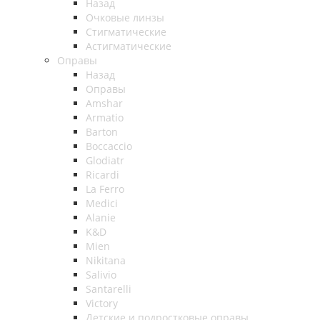
Назад
Очковые линзы
Стигматические
Астигматические
Оправы
Назад
Оправы
Amshar
Armatio
Barton
Boccaccio
Glodiatr
Ricardi
La Ferro
Medici
Alanie
K&D
Mien
Nikitana
Salivio
Santarelli
Victory
Детские и подростковые оправы