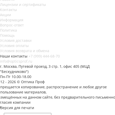
Лицензии и сертификаты
Контакты
Акции
Информация
Вопрос-ответ
Политика
Помощь
Условия доставки
Условия оплаты
Условия возврата и обмена
Наши контакты
+7 (999) 444-68-70
info@opticsprof.ru
г. Москва, Путевой проезд, 3 стр. 1, офис 405 (МЦД
"Бескудниково")
Пн-Пт 10.00-18.00
012 - 2026 © Оптика Проф
апрещается копирование, распространение и любое другое
спользование материалов,
азмещённых на данном сайте, без предварительного письменно
огласия компании
Версия для печати