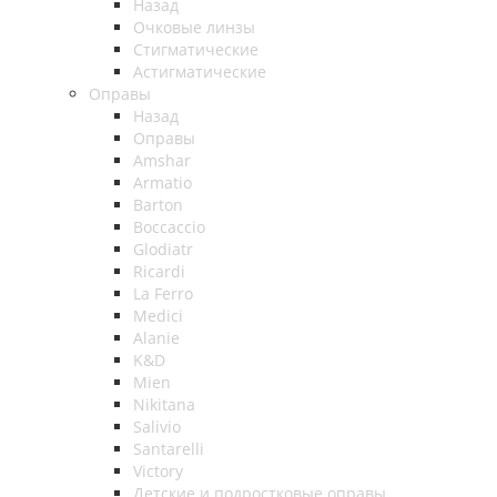
Назад
Очковые линзы
Стигматические
Астигматические
Оправы
Назад
Оправы
Amshar
Armatio
Barton
Boccaccio
Glodiatr
Ricardi
La Ferro
Medici
Alanie
K&D
Mien
Nikitana
Salivio
Santarelli
Victory
Детские и подростковые оправы