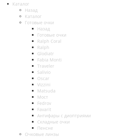
Каталог
Назад
Каталог
Готовые очки
Назад
Готовые очки
Ralph Coral
Ralph
Glodiatr
Fabia Monti
Traveler
Salivio
Oscar
Vizzini
Matsuda
Мост
Fedrov
Favarit
Антифары с диоптриями
Складные очки
Пенсне
Очковые линзы