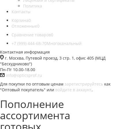
Лицензии и сертификаты
Политика
Контакты
Корзина
0
Отложенные
0
Сравнение товаров
0
+7 (999) 444-68-70
Многоканальный
Контактная информация
г. Москва, Путевой проезд, 3 стр. 1, офис 405 (МЦД
"Бескудниково")
Пн-Пт 10.00-18.00
info@opticsprof.ru
Для покупки по оптовым ценам
зарегистрируйтесь
как
"Оптовый покупатель" или
войдите в аккаунт
.
Пополнение
ассортимента
готовых