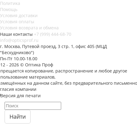
Политика
Помощь
Условия доставки
Условия оплаты
Условия возврата и обмена
Наши контакты
+7 (999) 444-68-70
info@opticsprof.ru
г. Москва, Путевой проезд, 3 стр. 1, офис 405 (МЦД
"Бескудниково")
Пн-Пт 10.00-18.00
012 - 2026 © Оптика Проф
апрещается копирование, распространение и любое другое
спользование материалов,
азмещённых на данном сайте, без предварительного письменно
огласия компании
Версия для печати
Найти