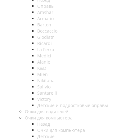
Оправы
Amshar
Armatio
Barton
Boccaccio
Glodiatr
Ricardi
La Ferro
Medici
Alanie
K&D
Mien
Nikitana
Salivio
Santarelli
Victory
Детские и подростковые оправы
Очки для водителей
Очки для компьютера
Назад
Очки для компьютера
Детские