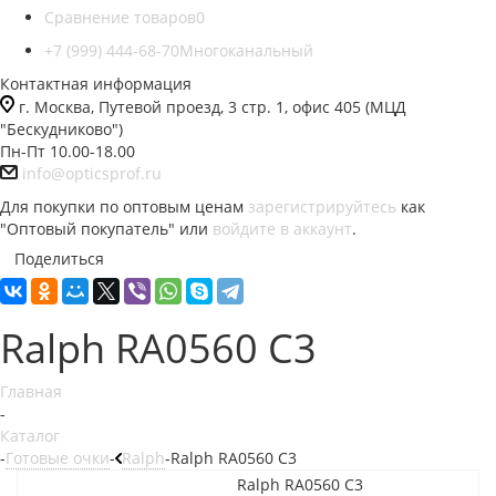
Сравнение товаров
0
+7 (999) 444-68-70
Многоканальный
Контактная информация
г. Москва, Путевой проезд, 3 стр. 1, офис 405 (МЦД
"Бескудниково")
Пн-Пт 10.00-18.00
info@opticsprof.ru
Для покупки по оптовым ценам
зарегистрируйтесь
как
"Оптовый покупатель" или
войдите в аккаунт
.
Поделиться
Ralph RA0560 C3
Главная
-
Каталог
-
Готовые очки
-
Ralph
-
Ralph RA0560 C3
Ralph RA0560 C3