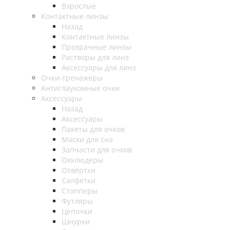
Взрослые
Контактные линзы
Назад
Контактные линзы
Прозрачные линзы
Растворы для линз
Аксессуары для линз
Очки-тренажеры
Антиглаукомные очки
Аксессуары
Назад
Аксессуары
Пакеты для очков
Маски для сна
Запчасти для очков
Окклюдеры
Отвёртки
Салфетки
Стопперы
Футляры
Цепочки
Шнурки