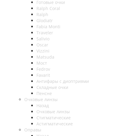
Готовые очки
Ralph Coral
Ralph
Glodiatr
Fabia Monti
Traveler
Salivio
Oscar
Vizzini
Matsuda
Мост
Fedrov
Favarit
Антифары с диоптриями
Складные очки
Пенсне
Очковые линзы
Назад
Очковые линзы
Стигматические
Астигматические
Оправы
Назад