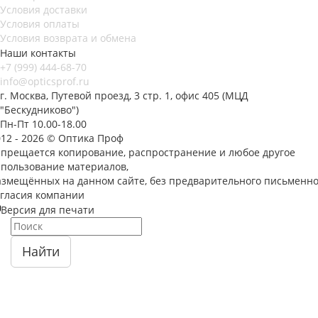
Условия доставки
Условия оплаты
Условия возврата и обмена
Наши контакты
+7 (999) 444-68-70
info@opticsprof.ru
г. Москва, Путевой проезд, 3 стр. 1, офис 405 (МЦД
"Бескудниково")
Пн-Пт 10.00-18.00
012 - 2026 © Оптика Проф
апрещается копирование, распространение и любое другое
спользование материалов,
азмещённых на данном сайте, без предварительного письменно
огласия компании
Версия для печати
Найти