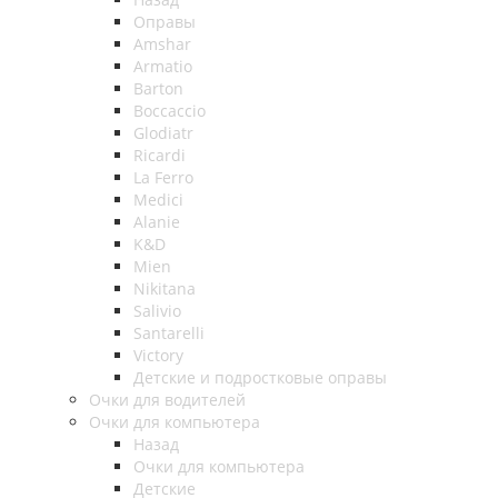
Оправы
Amshar
Armatio
Barton
Boccaccio
Glodiatr
Ricardi
La Ferro
Medici
Alanie
K&D
Mien
Nikitana
Salivio
Santarelli
Victory
Детские и подростковые оправы
Очки для водителей
Очки для компьютера
Назад
Очки для компьютера
Детские