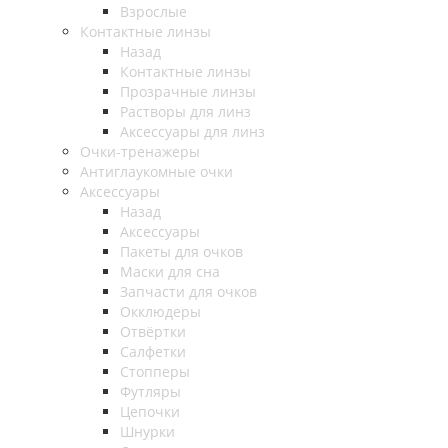
Взрослые
Контактные линзы
Назад
Контактные линзы
Прозрачные линзы
Растворы для линз
Аксессуары для линз
Очки-тренажеры
Антиглаукомные очки
Аксессуары
Назад
Аксессуары
Пакеты для очков
Маски для сна
Запчасти для очков
Окклюдеры
Отвёртки
Салфетки
Стопперы
Футляры
Цепочки
Шнурки