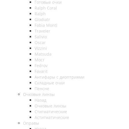
Готовые очки
Ralph Coral
Ralph
Glodiatr
Fabia Monti
Traveler
Salivio
Oscar
Vizzini
Matsuda
Мост
Fedrov
Favarit
Антифары с диоптриями
Складные очки
Пенсне
Очковые линзы
Назад
Очковые линзы
Стигматические
Астигматические
Оправы
Назад