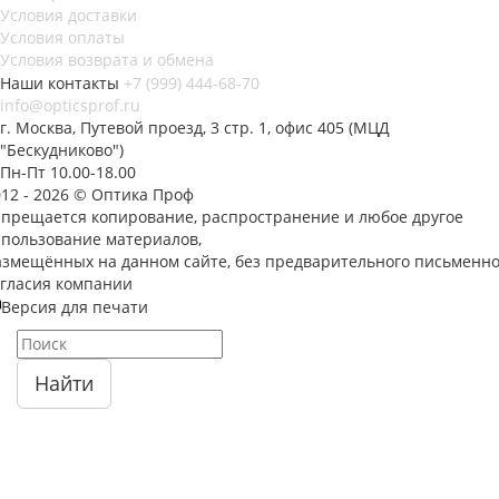
Условия доставки
Условия оплаты
Условия возврата и обмена
Наши контакты
+7 (999) 444-68-70
info@opticsprof.ru
г. Москва, Путевой проезд, 3 стр. 1, офис 405 (МЦД
"Бескудниково")
Пн-Пт 10.00-18.00
012 - 2026 © Оптика Проф
апрещается копирование, распространение и любое другое
спользование материалов,
азмещённых на данном сайте, без предварительного письменно
огласия компании
Версия для печати
Найти