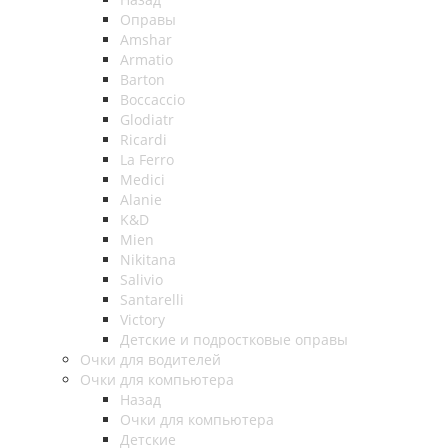
Оправы
Amshar
Armatio
Barton
Boccaccio
Glodiatr
Ricardi
La Ferro
Medici
Alanie
K&D
Mien
Nikitana
Salivio
Santarelli
Victory
Детские и подростковые оправы
Очки для водителей
Очки для компьютера
Назад
Очки для компьютера
Детские