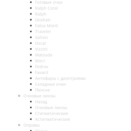
Готовые очки
Ralph Coral
Ralph
Glodiatr
Fabia Monti
Traveler
Salivio
Oscar
Vizzini
Matsuda
Мост
Fedrov
Favarit
Антифары с диоптриями
Складные очки
Пенсне
Очковые линзы
Назад
Очковые линзы
Стигматические
Астигматические
Оправы
Назад