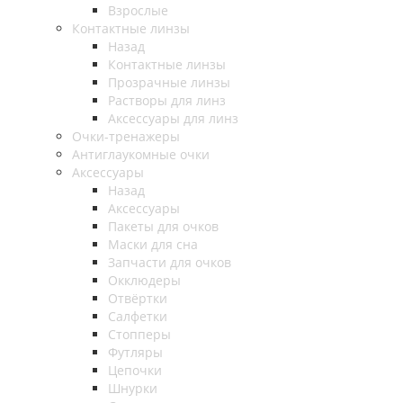
Взрослые
Контактные линзы
Назад
Контактные линзы
Прозрачные линзы
Растворы для линз
Аксессуары для линз
Очки-тренажеры
Антиглаукомные очки
Аксессуары
Назад
Аксессуары
Пакеты для очков
Маски для сна
Запчасти для очков
Окклюдеры
Отвёртки
Салфетки
Стопперы
Футляры
Цепочки
Шнурки