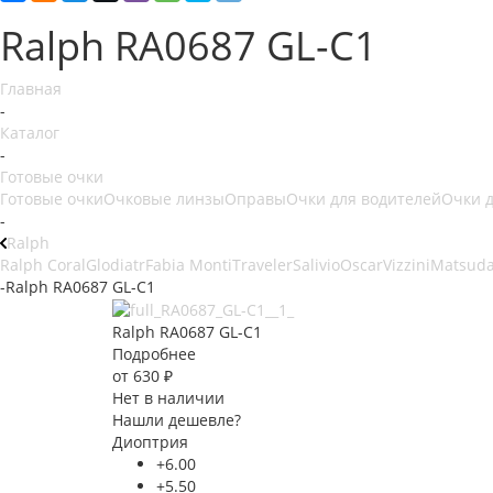
Ralph RA0687 GL-C1
Главная
-
Каталог
-
Готовые очки
Готовые очки
Очковые линзы
Оправы
Очки для водителей
Очки 
-
Ralph
Ralph Coral
Glodiatr
Fabia Monti
Traveler
Salivio
Oscar
Vizzini
Matsud
-
Ralph RA0687 GL-C1
Ralph RA0687 GL-C1
Подробнее
от
630 ₽
Нет в наличии
Нашли дешевле?
Диоптрия
+6.00
+5.50