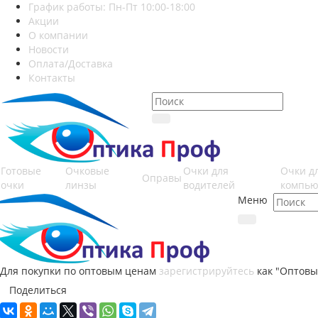
График работы: Пн-Пт 10:00-18:00
Акции
О компании
Новости
Оплата/Доставка
Контакты
Готовые
Очковые
Очки для
Очки д
Оправы
очки
линзы
водителей
компью
Меню
Для покупки по оптовым ценам
зарегистрируйтесь
как "Оптовы
Поделиться