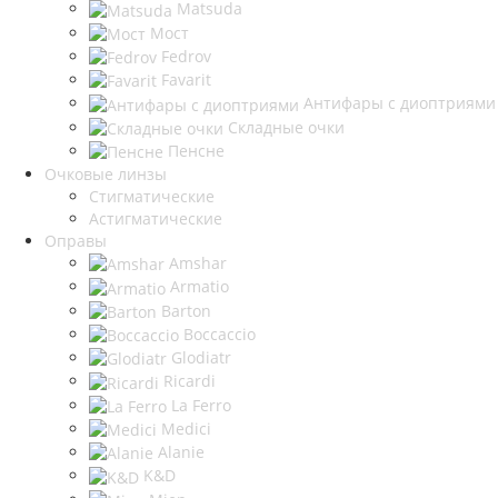
Matsuda
Мост
Fedrov
Favarit
Антифары с диоптриями
Складные очки
Пенсне
Очковые линзы
Стигматические
Астигматические
Оправы
Amshar
Armatio
Barton
Boccaccio
Glodiatr
Ricardi
La Ferro
Medici
Alanie
K&D