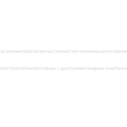
для компьютера
Контактные линзы
Очки-тренажеры
Антиглауком
a
Мост
Fedrov
Favarit
Антифары с диоптриями
Складные очки
Пенсн