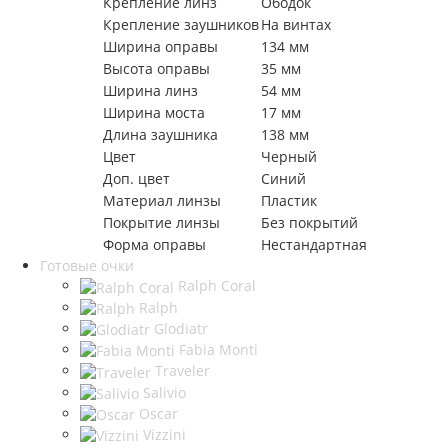
Крепление линз
Ободок
Крепление заушников
На винтах
Ширина оправы
134 мм
Высота оправы
35 мм
Ширина линз
54 мм
Ширина моста
17 мм
Длина заушника
138 мм
Цвет
Черный
Доп. цвет
Синий
Материал линзы
Пластик
Покрытие линзы
Без покрытий
Форма оправы
Нестандартная
Готовые очки
Ralph Coral
Ralph
Glodiatr
Fabia Monti
Traveler
Salivio
Oscar
Vizzini