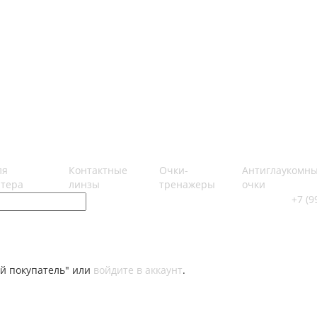
ля
Контактные
Очки-
Антиглаукомн
тера
линзы
тренажеры
очки
+7 (9
й покупатель" или
войдите в аккаунт
.