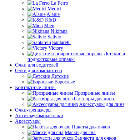
La Ferro
Medici
Alanie
K&D
Mien
Nikitana
Salivio
Santarelli
Victory
Детские и
подростковые оправы
Очки для водителей
Очки для компьютера
Детские
Взрослые
Контактные линзы
Прозрачные линзы
Растворы для линз
Аксессуары для линз
Очки-тренажеры
Антиглаукомные очки
Аксессуары
Пакеты для очков
Маски для сна
Запчасти для очков