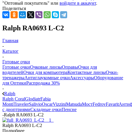
"Оптовый покупатель" или
войдите в аккаунт
.
Поделиться
Ralph RA0693 L-C2
Главная
-
Каталог
-
Готовые очки
Готовые очки
Очковые линзы
Оправы
Очки для
водителей
Очки для компьютера
Контактные линзы
Очки-
тренажеры
Антиглаукомные очки
Аксессуары
Оборудование
для Оптики
Распродажа 30%
-
Ralph
Ralph Coral
Glodiatr
Fabia
Monti
Traveler
Salivio
Oscar
Vizzini
Matsuda
Мост
Fedrov
Favarit
Анти
с диоптриями
Складные очки
Пенсне
-
Ralph RA0693 L-C2
Ralph RA0693 L-C2
Подробнее