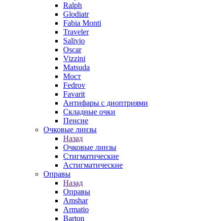
Ralph
Glodiatr
Fabia Monti
Traveler
Salivio
Oscar
Vizzini
Matsuda
Мост
Fedrov
Favarit
Антифары с диоптриями
Складные очки
Пенсне
Очковые линзы
Назад
Очковые линзы
Стигматические
Астигматические
Оправы
Назад
Оправы
Amshar
Armatio
Barton