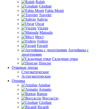
Ralph
Glodiatr
Fabia Monti
Traveler
Salivio
Oscar
Vizzini
Matsuda
Мост
Fedrov
Favarit
Антифары с
диоптриями
Складные очки
Пенсне
Очковые линзы
Стигматические
Астигматические
Оправы
Amshar
Armatio
Barton
Boccaccio
Glodiatr
Ricardi