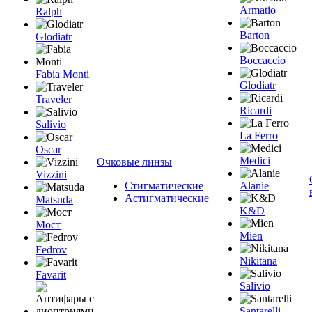
Armatio
Ralph
Barton
Glodiatr
Boccaccio
Fabia Monti
Glodiatr
Traveler
Ricardi
Salivio
La Ferro
Oscar
Medici
Очковые линзы
Vizzini
Стигматические
Alanie
Астигматические
Matsuda
K&D
Мост
Mien
Fedrov
Nikitana
Favarit
Salivio
Santarelli