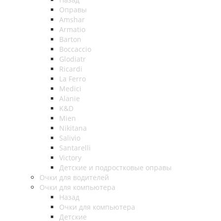
Оправы
Amshar
Armatio
Barton
Boccaccio
Glodiatr
Ricardi
La Ferro
Medici
Alanie
K&D
Mien
Nikitana
Salivio
Santarelli
Victory
Детские и подростковые оправы
Очки для водителей
Очки для компьютера
Назад
Очки для компьютера
Детские