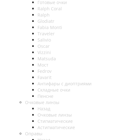
Готовые очки
Ralph Coral
Ralph
Glodiatr
Fabia Monti
Traveler
Salivio
Oscar
Vizzini
Matsuda
Мост
Fedrov
Favarit
Антифары с диоптриями
Складные очки
Пенсне
Очковые линзы
Назад
Очковые линзы
Стигматические
Астигматические
Оправы
Назад