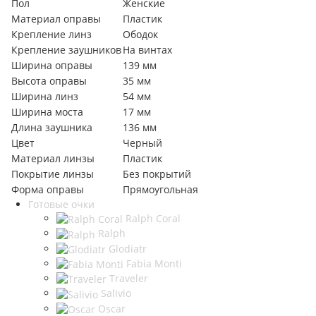
Пол
Женские
Материал оправы
Пластик
Крепление линз
Ободок
Крепление заушников
На винтах
Ширина оправы
139 мм
Высота оправы
35 мм
Ширина линз
54 мм
Ширина моста
17 мм
Длина заушника
136 мм
Цвет
Черный
Материал линзы
Пластик
Покрытие линзы
Без покрытий
Форма оправы
Прямоугольная
Готовые очки
Ralph Coral
Ralph
Glodiatr
Fabia Monti
Traveler
Salivio
Oscar