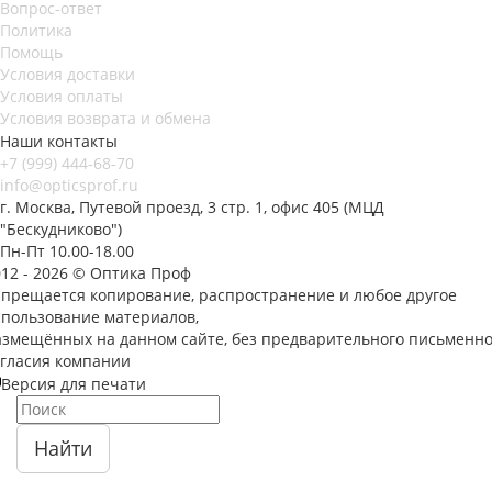
Вопрос-ответ
Политика
Помощь
Условия доставки
Условия оплаты
Условия возврата и обмена
Наши контакты
+7 (999) 444-68-70
info@opticsprof.ru
г. Москва, Путевой проезд, 3 стр. 1, офис 405 (МЦД
"Бескудниково")
Пн-Пт 10.00-18.00
012 - 2026 © Оптика Проф
апрещается копирование, распространение и любое другое
спользование материалов,
азмещённых на данном сайте, без предварительного письменно
огласия компании
Версия для печати
Найти