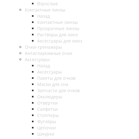
Взрослые
Контактные линзы
Назад
Контактные линзы
Прозрачные линзы
Растворы для линз
Аксессуары для линз
Очки-тренажеры
Антиглаукомные очки
Аксессуары
Назад
Аксессуары
Пакеты для очков
Маски для сна
Запчасти для очков
Окклюдеры
Отвёртки
Салфетки
Стопперы
Футляры
Цепочки
Шнурки