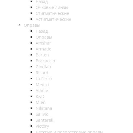
Назад
Очковые линзы
Стигматические
Астигматические
Оправы
Назад
Оправы
Amshar
Armatio
Barton
Boccaccio
Glodiatr
Ricardi
La Ferro
Medici
Alanie
K&D
Mien
Nikitana
Salivio
Santarelli
Victory
Детские и подростковые оправы