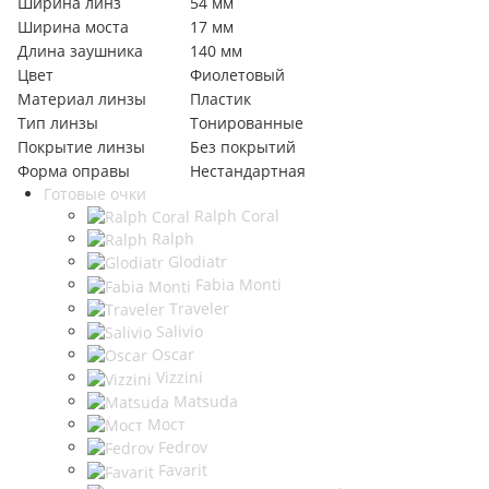
Ширина линз
54 мм
Ширина моста
17 мм
Длина заушника
140 мм
Цвет
Фиолетовый
Материал линзы
Пластик
Тип линзы
Тонированные
Покрытие линзы
Без покрытий
Форма оправы
Нестандартная
Готовые очки
Ralph Coral
Ralph
Glodiatr
Fabia Monti
Traveler
Salivio
Oscar
Vizzini
Matsuda
Мост
Fedrov
Favarit