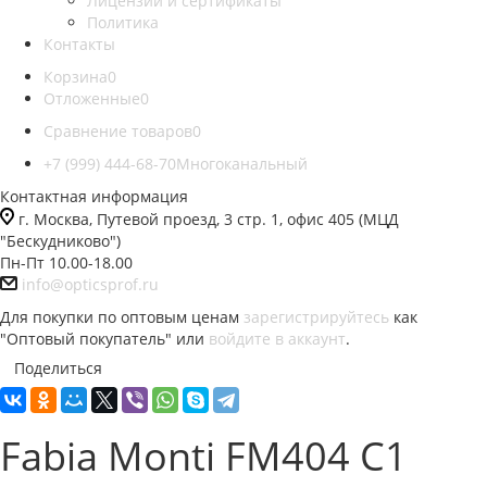
Лицензии и сертификаты
Политика
Контакты
Корзина
0
Отложенные
0
Сравнение товаров
0
+7 (999) 444-68-70
Многоканальный
Контактная информация
г. Москва, Путевой проезд, 3 стр. 1, офис 405 (МЦД
"Бескудниково")
Пн-Пт 10.00-18.00
info@opticsprof.ru
Для покупки по оптовым ценам
зарегистрируйтесь
как
"Оптовый покупатель" или
войдите в аккаунт
.
Поделиться
Fabia Monti FM404 C1