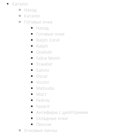
Каталог
Назад
Каталог
Готовые очки
Назад
Готовые очки
Ralph Coral
Ralph
Glodiatr
Fabia Monti
Traveler
Salivio
Oscar
Vizzini
Matsuda
Мост
Fedrov
Favarit
Антифары с диоптриями
Складные очки
Пенсне
Очковые линзы