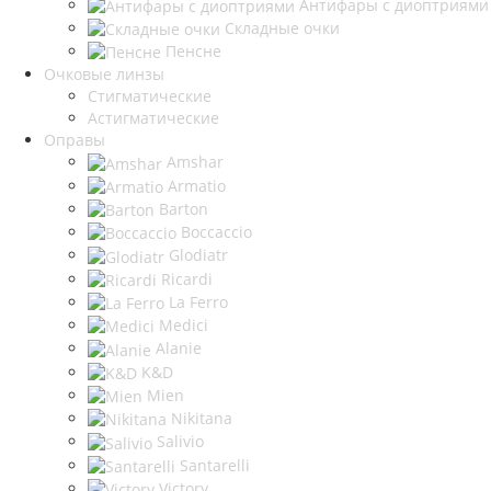
Антифары с диоптриями
Складные очки
Пенсне
Очковые линзы
Стигматические
Астигматические
Оправы
Amshar
Armatio
Barton
Boccaccio
Glodiatr
Ricardi
La Ferro
Medici
Alanie
K&D
Mien
Nikitana
Salivio
Santarelli
Victory