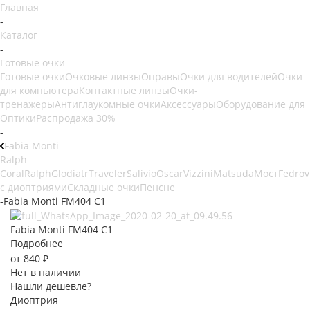
Главная
-
Каталог
-
Готовые очки
Готовые очки
Очковые линзы
Оправы
Очки для водителей
Очки
для компьютера
Контактные линзы
Очки-
тренажеры
Антиглаукомные очки
Аксессуары
Оборудование для
Оптики
Распродажа 30%
-
Fabia Monti
Ralph
Coral
Ralph
Glodiatr
Traveler
Salivio
Oscar
Vizzini
Matsuda
Мост
Fedrov
с диоптриями
Складные очки
Пенсне
-
Fabia Monti FM404 C1
Fabia Monti FM404 C1
Подробнее
от
840 ₽
Нет в наличии
Нашли дешевле?
Диоптрия