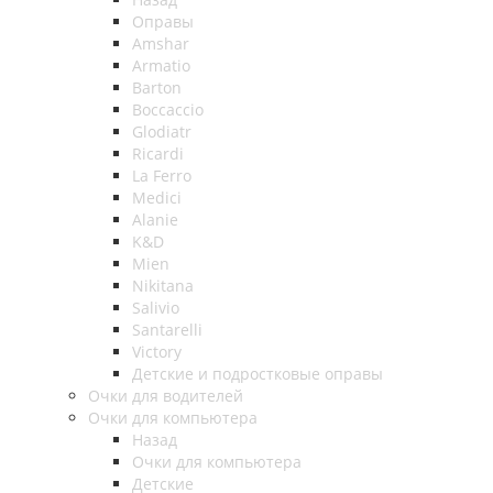
Оправы
Amshar
Armatio
Barton
Boccaccio
Glodiatr
Ricardi
La Ferro
Medici
Alanie
K&D
Mien
Nikitana
Salivio
Santarelli
Victory
Детские и подростковые оправы
Очки для водителей
Очки для компьютера
Назад
Очки для компьютера
Детские