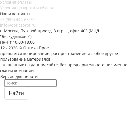
Условия оплаты
Условия возврата и обмена
Наши контакты
+7 (999) 444-68-70
info@opticsprof.ru
г. Москва, Путевой проезд, 3 стр. 1, офис 405 (МЦД
"Бескудниково")
Пн-Пт 10.00-18.00
012 - 2026 © Оптика Проф
апрещается копирование, распространение и любое другое
спользование материалов,
азмещённых на данном сайте, без предварительного письменно
огласия компании
Версия для печати
Найти