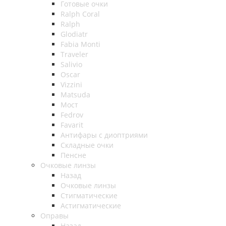
Готовые очки
Ralph Coral
Ralph
Glodiatr
Fabia Monti
Traveler
Salivio
Oscar
Vizzini
Matsuda
Мост
Fedrov
Favarit
Антифары с диоптриями
Складные очки
Пенсне
Очковые линзы
Назад
Очковые линзы
Стигматические
Астигматические
Оправы
Назад