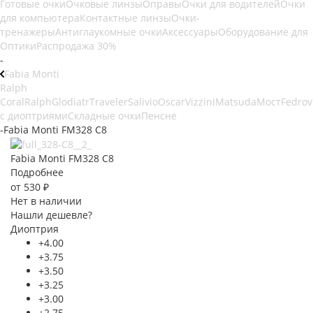
Готовые очки
Очковые линзы
Оправы
Очки для водителей
Очки
для компьютера
Контактные линзы
Очки-
тренажеры
Антиглаукомные очки
Аксессуары
Оборудование для
Оптики
Распродажа 30%
-
Fabia Monti
Ralph
Coral
Ralph
Glodiatr
Traveler
Salivio
Oscar
Vizzini
Matsuda
Мост
Fedrov
с диоптриями
Складные очки
Пенсне
-
Fabia Monti FM328 C8
Fabia Monti FM328 C8
Подробнее
от
530 ₽
Нет в наличии
Нашли дешевле?
Диоптрия
+4.00
+3.75
+3.50
+3.25
+3.00
+2.75