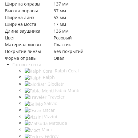
Ширина оправы
137 мм
Высота оправы
37 мм
Ширина линз
53 мм
Ширина моста
17 мм
Длина заушника
136 мм
Цвет
Розовый
Материал линзы
Пластик
Покрытие линзы
Без покрытий
Форма оправы
Овал
Готовые очки
Ralph Coral
Ralph
Glodiatr
Fabia Monti
Traveler
Salivio
Oscar
Vizzini
Matsuda
Мост
Fedrov