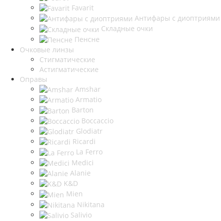
Favarit
Антифары с диоптриями
Складные очки
Пенсне
Очковые линзы
Стигматические
Астигматические
Оправы
Amshar
Armatio
Barton
Boccaccio
Glodiatr
Ricardi
La Ferro
Medici
Alanie
K&D
Mien
Nikitana
Salivio