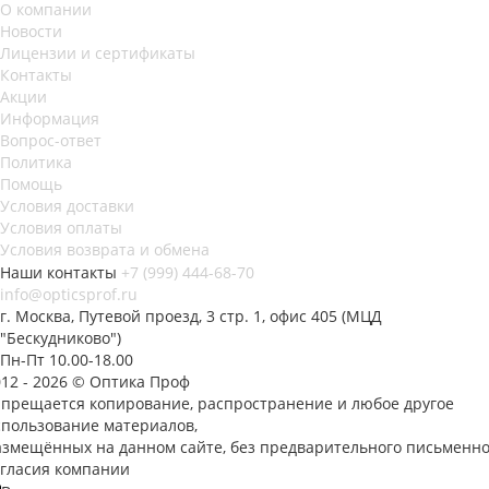
О компании
Новости
Лицензии и сертификаты
Контакты
Акции
Информация
Вопрос-ответ
Политика
Помощь
Условия доставки
Условия оплаты
Условия возврата и обмена
Наши контакты
+7 (999) 444-68-70
info@opticsprof.ru
г. Москва, Путевой проезд, 3 стр. 1, офис 405 (МЦД
"Бескудниково")
Пн-Пт 10.00-18.00
012 - 2026 © Оптика Проф
апрещается копирование, распространение и любое другое
спользование материалов,
азмещённых на данном сайте, без предварительного письменно
огласия компании