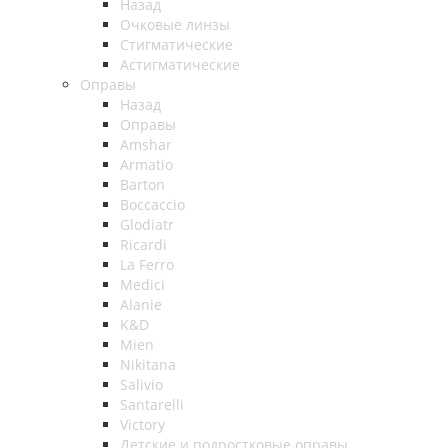
Назад
Очковые линзы
Стигматические
Астигматические
Оправы
Назад
Оправы
Amshar
Armatio
Barton
Boccaccio
Glodiatr
Ricardi
La Ferro
Medici
Alanie
K&D
Mien
Nikitana
Salivio
Santarelli
Victory
Детские и подростковые оправы