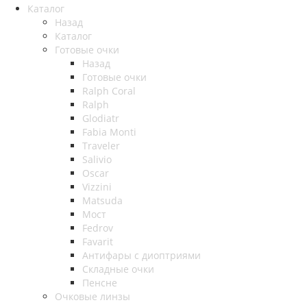
Каталог
Назад
Каталог
Готовые очки
Назад
Готовые очки
Ralph Coral
Ralph
Glodiatr
Fabia Monti
Traveler
Salivio
Oscar
Vizzini
Matsuda
Мост
Fedrov
Favarit
Антифары с диоптриями
Складные очки
Пенсне
Очковые линзы