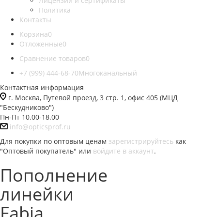
Лицензии и сертификаты
Политика
Контакты
Корзина
0
Отложенные
0
Сравнение товаров
0
+7 (999) 444-68-70
Многоканальный
Контактная информация
г. Москва, Путевой проезд, 3 стр. 1, офис 405 (МЦД
"Бескудниково")
Пн-Пт 10.00-18.00
info@opticsprof.ru
Для покупки по оптовым ценам
зарегистрируйтесь
как
"Оптовый покупатель" или
войдите в аккаунт
.
Пополнение
линейки
Fabia