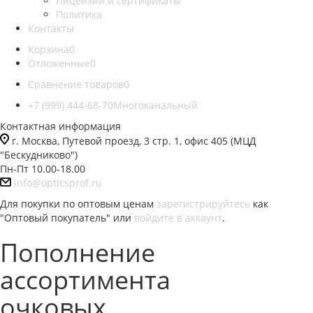
Лицензии и сертификаты
Политика
Контакты
Корзина
0
Отложенные
0
Сравнение товаров
0
+7 (999) 444-68-70
Многоканальный
Контактная информация
г. Москва, Путевой проезд, 3 стр. 1, офис 405 (МЦД
"Бескудниково")
Пн-Пт 10.00-18.00
info@opticsprof.ru
Для покупки по оптовым ценам
зарегистрируйтесь
как
"Оптовый покупатель" или
войдите в аккаунт
.
Пополнение
ассортимента
очковых