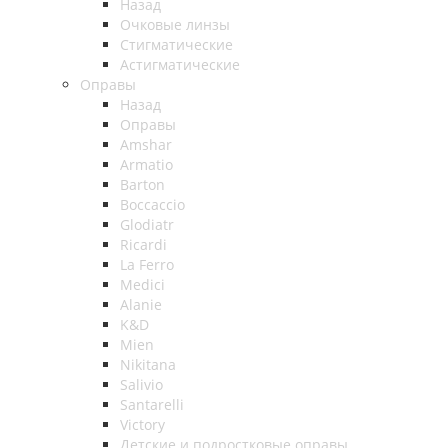
Назад
Очковые линзы
Стигматические
Астигматические
Оправы
Назад
Оправы
Amshar
Armatio
Barton
Boccaccio
Glodiatr
Ricardi
La Ferro
Medici
Alanie
K&D
Mien
Nikitana
Salivio
Santarelli
Victory
Детские и подростковые оправы