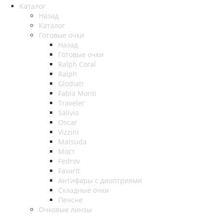
Каталог
Назад
Каталог
Готовые очки
Назад
Готовые очки
Ralph Coral
Ralph
Glodiatr
Fabia Monti
Traveler
Salivio
Oscar
Vizzini
Matsuda
Мост
Fedrov
Favarit
Антифары с диоптриями
Складные очки
Пенсне
Очковые линзы