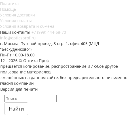
Политика
Помощь
Условия доставки
Условия оплаты
Условия возврата и обмена
Наши контакты
+7 (999) 444-68-70
info@opticsprof.ru
г. Москва, Путевой проезд, 3 стр. 1, офис 405 (МЦД
"Бескудниково")
Пн-Пт 10.00-18.00
012 - 2026 © Оптика Проф
апрещается копирование, распространение и любое другое
спользование материалов,
азмещённых на данном сайте, без предварительного письменно
огласия компании
Версия для печати
Найти