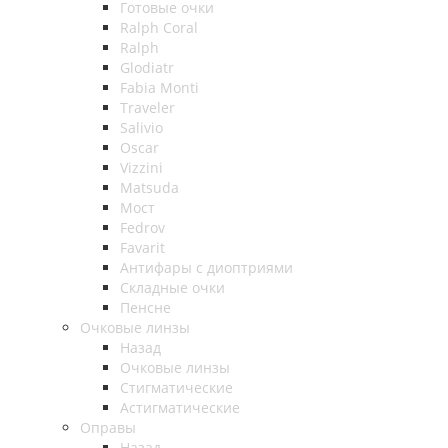
Готовые очки
Ralph Coral
Ralph
Glodiatr
Fabia Monti
Traveler
Salivio
Oscar
Vizzini
Matsuda
Мост
Fedrov
Favarit
Антифары с диоптриями
Складные очки
Пенсне
Очковые линзы
Назад
Очковые линзы
Стигматические
Астигматические
Оправы
Назад