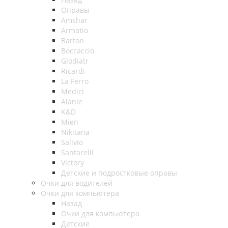
Оправы
Amshar
Armatio
Barton
Boccaccio
Glodiatr
Ricardi
La Ferro
Medici
Alanie
K&D
Mien
Nikitana
Salivio
Santarelli
Victory
Детские и подростковые оправы
Очки для водителей
Очки для компьютера
Назад
Очки для компьютера
Детские