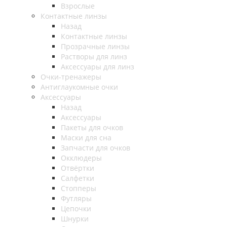
Взрослые
Контактные линзы
Назад
Контактные линзы
Прозрачные линзы
Растворы для линз
Аксессуары для линз
Очки-тренажеры
Антиглаукомные очки
Аксессуары
Назад
Аксессуары
Пакеты для очков
Маски для сна
Запчасти для очков
Окклюдеры
Отвёртки
Салфетки
Стопперы
Футляры
Цепочки
Шнурки