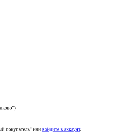
никово")
ый покупатель" или
войдите в аккаунт
.