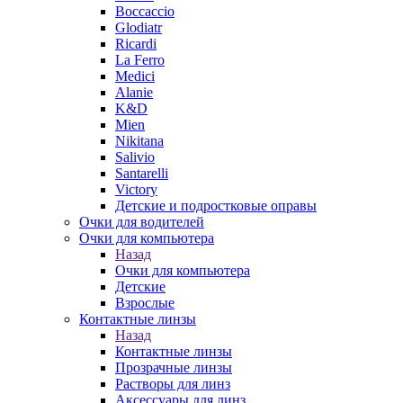
Boccaccio
Glodiatr
Ricardi
La Ferro
Medici
Alanie
K&D
Mien
Nikitana
Salivio
Santarelli
Victory
Детские и подростковые оправы
Очки для водителей
Очки для компьютера
Назад
Очки для компьютера
Детские
Взрослые
Контактные линзы
Назад
Контактные линзы
Прозрачные линзы
Растворы для линз
Аксессуары для линз