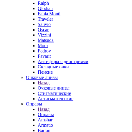
Ralph
Glodiatr
Fabia Monti
Traveler
Salivio
Oscar
Vizzini
Matsuda
Мост
Fedrov
Favarit
Антифары с диоптриями
Складные очки
Пенсне
Очковые линзы
Назад
Очковые линзы
Стигматические
Астигматические
Оправы
Назад
Оправы
Amshar
Armatio
Barton