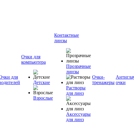
Контактные
линзы
Очки для
компьютера
Прозрачные
линзы
Очки для
Очки-
Антигла
водителей
Детские
тренажеры
очки
Растворы
для линз
Взрослые
Аксессуары
для линз