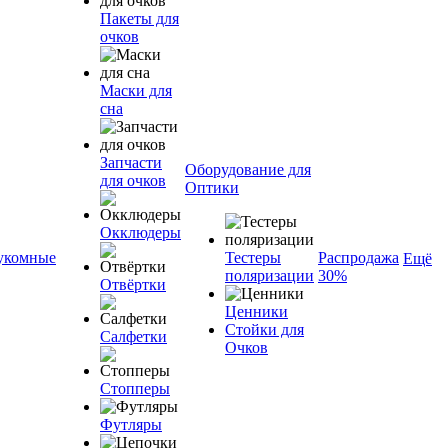
Пакеты для
очков
Маски для
сна
Запчасти
Оборудование для
для очков
Оптики
Окклюдеры
укомные
Тестеры
Распродажа
Ещё
поляризации
30%
Отвёртки
Ценники
Стойки для
Салфетки
Очков
Стопперы
Футляры