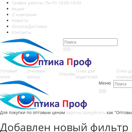
График работы: Пн-Пт 10:00-18:00
Акции
О компании
Новости
Оплата/Доставка
Контакты
Готовые
Очковые
Очки для
Очки д
Оправы
очки
линзы
водителей
компью
Меню
Для покупки по оптовым ценам
зарегистрируйтесь
как "Оптовы
Добавлен новый фильтр 