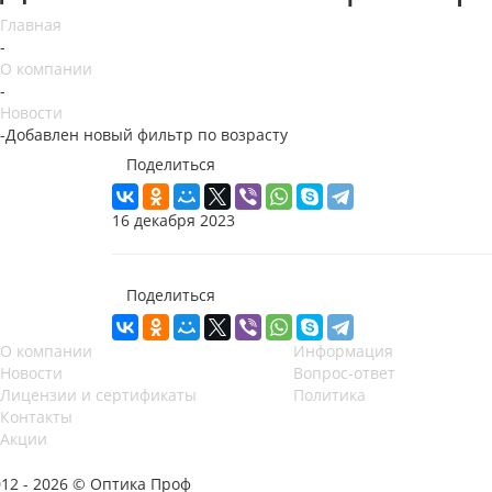
Главная
-
О компании
-
Новости
-
Добавлен новый фильтр по возрасту
Поделиться
16 декабря 2023
Поделиться
О компании
Информация
Новости
Вопрос-ответ
Лицензии и сертификаты
Политика
Контакты
Акции
012 - 2026 © Оптика Проф