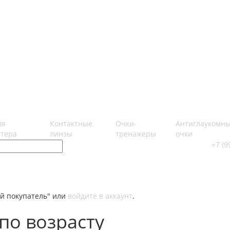
ля
Контактные
Очки-
Антиглаукомн
тера
линзы
тренажеры
очки
+7 (9
й покупатель" или
войдите в аккаунт
.
по возрасту