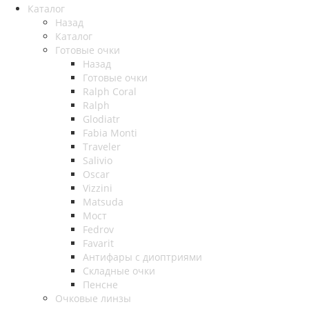
Каталог
Назад
Каталог
Готовые очки
Назад
Готовые очки
Ralph Coral
Ralph
Glodiatr
Fabia Monti
Traveler
Salivio
Oscar
Vizzini
Matsuda
Мост
Fedrov
Favarit
Антифары с диоптриями
Складные очки
Пенсне
Очковые линзы