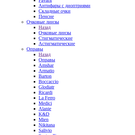
Favarit
Антифары с диоптриями
Складные очки
Пенсне
Очковые линзы
Назад
Очковые линзы
Стигматические
Астигматические
Оправы
Назад
Оправы
Amshar
Armatio
Barton
Boccaccio
Glodiatr
Ricardi
La Ferro
Medici
Alanie
K&D
Mien
Nikitana
Salivio