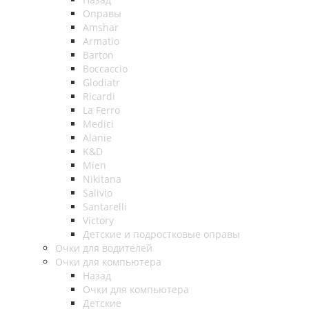
Оправы
Amshar
Armatio
Barton
Boccaccio
Glodiatr
Ricardi
La Ferro
Medici
Alanie
K&D
Mien
Nikitana
Salivio
Santarelli
Victory
Детские и подростковые оправы
Очки для водителей
Очки для компьютера
Назад
Очки для компьютера
Детские