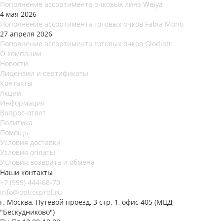
Пополнение ассортимента очковых линз Weiya
4 мая 2026
Пополнение ассортимента готовых очков Fabia Monti
27 апреля 2026
Пополнение ассортимента готовых очков Glodiatr
О компании
Новости
Лицензии и сертификаты
Контакты
Акции
Информация
Вопрос-ответ
Политика
Помощь
Условия доставки
Условия оплаты
Условия возврата и обмена
Наши контакты
+7 (999) 444-68-70
info@opticsprof.ru
г. Москва, Путевой проезд, 3 стр. 1, офис 405 (МЦД
"Бескудниково")