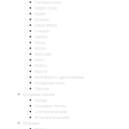
Готовые очки
Ralph Coral
Ralph
Glodiatr
Fabia Monti
Traveler
Salivio
Oscar
Vizzini
Matsuda
Мост
Fedrov
Favarit
Антифары с диоптриями
Складные очки
Пенсне
Очковые линзы
Назад
Очковые линзы
Стигматические
Астигматические
Оправы
Назад