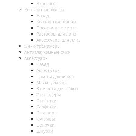
Взрослые
Контактные линзы
Назад
Контактные линзы
Прозрачные линзы
Растворы для линз
Аксессуары для линз
Очки-тренажеры
Антиглаукомные очки
Аксессуары
Назад
Аксессуары
Пакеты для очков
Маски для сна
Запчасти для очков
Окклюдеры
Отвёртки
Салфетки
Стопперы
Футляры
Цепочки
Шнурки