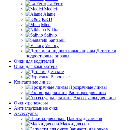
La Ferro
Medici
Alanie
K&D
Mien
Nikitana
Salivio
Santarelli
Victory
Детские и
подростковые оправы
Очки для водителей
Очки для компьютера
Детские
Взрослые
Контактные линзы
Прозрачные линзы
Растворы для линз
Аксессуары для линз
Очки-тренажеры
Антиглаукомные очки
Аксессуары
Пакеты для очков
Маски для сна
Запчасти для очков