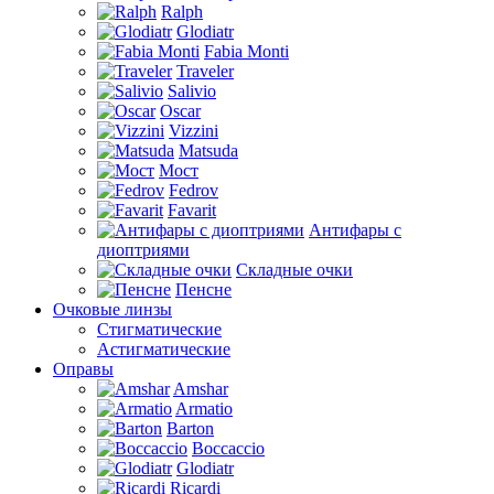
Ralph
Glodiatr
Fabia Monti
Traveler
Salivio
Oscar
Vizzini
Matsuda
Мост
Fedrov
Favarit
Антифары с
диоптриями
Складные очки
Пенсне
Очковые линзы
Стигматические
Астигматические
Оправы
Amshar
Armatio
Barton
Boccaccio
Glodiatr
Ricardi