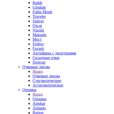
Ralph
Glodiatr
Fabia Monti
Traveler
Salivio
Oscar
Vizzini
Matsuda
Мост
Fedrov
Favarit
Антифары с диоптриями
Складные очки
Пенсне
Очковые линзы
Назад
Очковые линзы
Стигматические
Астигматические
Оправы
Назад
Оправы
Amshar
Armatio
Barton