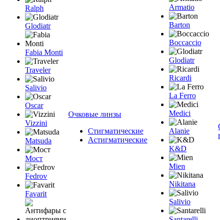
Armatio
Ralph
Barton
Glodiatr
Boccaccio
Fabia Monti
Glodiatr
Traveler
Ricardi
Salivio
La Ferro
Oscar
Medici
Очковые линзы
Vizzini
Стигматические
Alanie
Астигматические
Matsuda
K&D
Мост
Mien
Fedrov
Nikitana
Favarit
Salivio
Santarelli