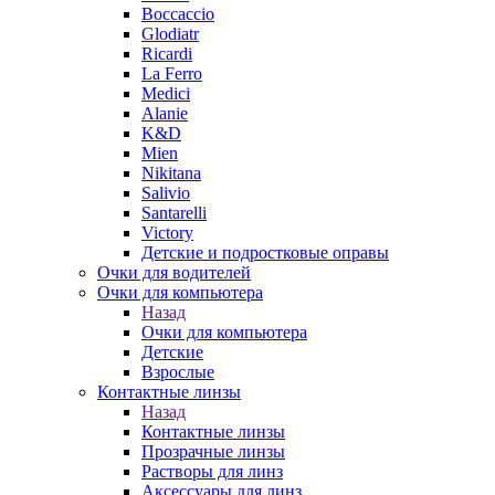
Boccaccio
Glodiatr
Ricardi
La Ferro
Medici
Alanie
K&D
Mien
Nikitana
Salivio
Santarelli
Victory
Детские и подростковые оправы
Очки для водителей
Очки для компьютера
Назад
Очки для компьютера
Детские
Взрослые
Контактные линзы
Назад
Контактные линзы
Прозрачные линзы
Растворы для линз
Аксессуары для линз