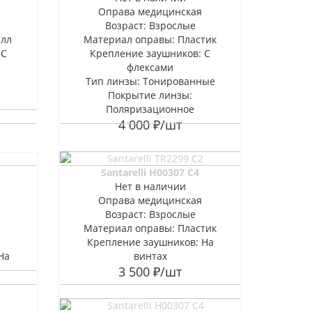
Оправа медицинская
Возраст: Взрослые
алл
Материал оправы: Пластик
 С
Крепление заушников: С
флексами
Тип линзы: Тонированные
Покрытие линзы:
Поляризационное
4 000
₽
/шт
Santarelli H00307 C4
Нет в наличии
Оправа медицинская
Возраст: Взрослые
Материал оправы: Пластик
Крепление заушников: На
На
винтах
3 500
₽
/шт