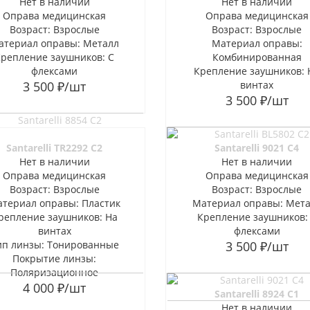
Нет в наличии
Нет в наличии
Оправа медицинская
Оправа медицинская
Возраст: Взрослые
Возраст: Взрослые
атериал оправы: Металл
Материал оправы:
Крепление заушников: С
Комбинированная
флексами
Крепление заушников: 
3 500
₽
/шт
винтах
3 500
₽
/шт
Santarelli TR2292 C2
Santarelli 9021 C4
Нет в наличии
Нет в наличии
Оправа медицинская
Оправа медицинская
Возраст: Взрослые
Возраст: Взрослые
териал оправы: Пластик
Материал оправы: Мет
репление заушников: На
Крепление заушников:
винтах
флексами
ип линзы: Тонированные
3 500
₽
/шт
Покрытие линзы:
Поляризационное
4 000
₽
/шт
Santarelli 8924 C1
Нет в наличии