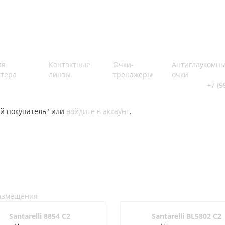
ля
Контактные
Очки-
Антиглаукомн
тера
линзы
тренажеры
очки
+7 (9
й покупатель" или
войдите в аккаунт
.
размещения
Santarelli 8854 C2
Santarelli BL5802 C2