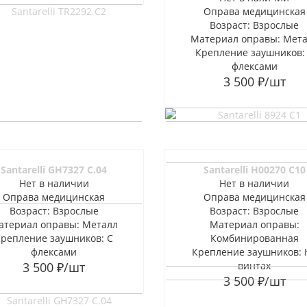
Оправа медицинская
Возраст: Взрослые
Материал оправы: Мет
Крепление заушников:
флексами
3 500
₽
/шт
Santarelli GH7327 C.04
Santarelli H00270 C10
Нет в наличии
Нет в наличии
Оправа медицинская
Оправа медицинская
Возраст: Взрослые
Возраст: Взрослые
атериал оправы: Металл
Материал оправы:
Крепление заушников: С
Комбинированная
флексами
Крепление заушников: 
3 500
₽
/шт
винтах
3 500
₽
/шт