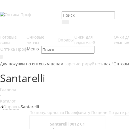
Готовые
Очковые
Очки для
Очки д
Оправы
очки
линзы
водителей
компью
Меню
Для покупки по оптовым ценам
зарегистрируйтесь
как "Оптовы
Santarelli
Главная
-
Каталог
-
Оправы
-
Santarelli
По популярности
По алфавиту
По цене
По дате 
Santarelli 9012 C1