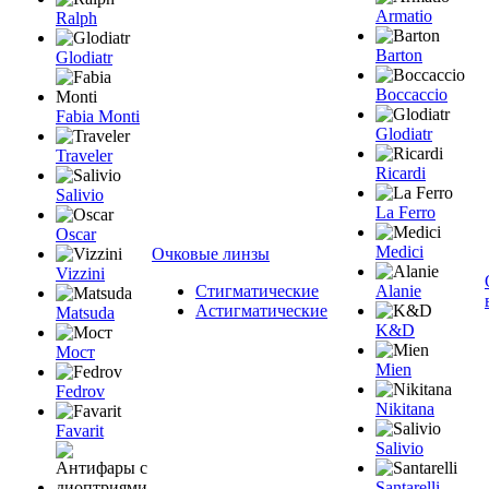
Armatio
Ralph
Barton
Glodiatr
Boccaccio
Fabia Monti
Glodiatr
Traveler
Ricardi
Salivio
La Ferro
Oscar
Medici
Очковые линзы
Vizzini
Стигматические
Alanie
Астигматические
Matsuda
K&D
Мост
Mien
Fedrov
Nikitana
Favarit
Salivio
Santarelli