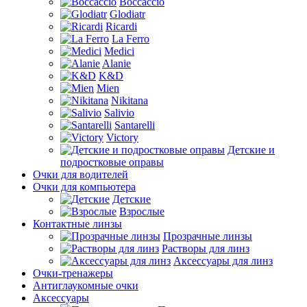
Boccaccio
Glodiatr
Ricardi
La Ferro
Medici
Alanie
K&D
Mien
Nikitana
Salivio
Santarelli
Victory
Детские и
подростковые оправы
Очки для водителей
Очки для компьютера
Детские
Взрослые
Контактные линзы
Прозрачные линзы
Растворы для линз
Аксессуары для линз
Очки-тренажеры
Антиглаукомные очки
Аксессуары