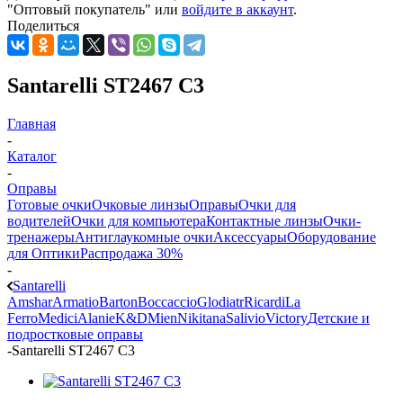
"Оптовый покупатель" или
войдите в аккаунт
.
Поделиться
Santarelli ST2467 C3
Главная
-
Каталог
-
Оправы
Готовые очки
Очковые линзы
Оправы
Очки для
водителей
Очки для компьютера
Контактные линзы
Очки-
тренажеры
Антиглаукомные очки
Аксессуары
Оборудование
для Оптики
Распродажа 30%
-
Santarelli
Amshar
Armatio
Barton
Boccaccio
Glodiatr
Ricardi
La
Ferro
Medici
Alanie
K&D
Mien
Nikitana
Salivio
Victory
Детские и
подростковые оправы
-
Santarelli ST2467 C3