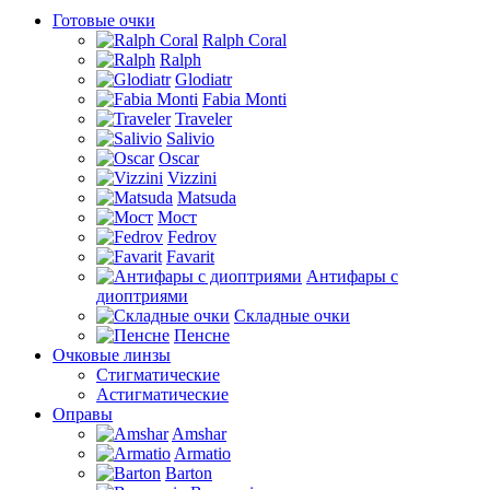
Готовые очки
Ralph Coral
Ralph
Glodiatr
Fabia Monti
Traveler
Salivio
Oscar
Vizzini
Matsuda
Мост
Fedrov
Favarit
Антифары с
диоптриями
Складные очки
Пенсне
Очковые линзы
Стигматические
Астигматические
Оправы
Amshar
Armatio
Barton