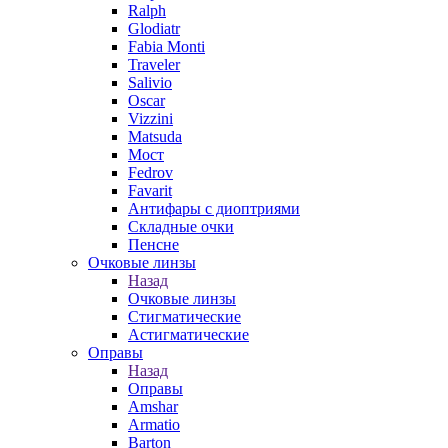
Ralph
Glodiatr
Fabia Monti
Traveler
Salivio
Oscar
Vizzini
Matsuda
Мост
Fedrov
Favarit
Антифары с диоптриями
Складные очки
Пенсне
Очковые линзы
Назад
Очковые линзы
Стигматические
Астигматические
Оправы
Назад
Оправы
Amshar
Armatio
Barton