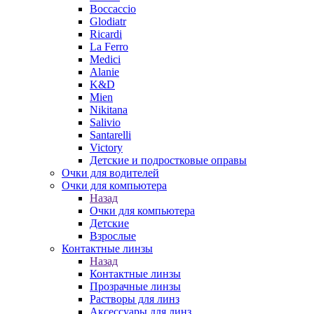
Boccaccio
Glodiatr
Ricardi
La Ferro
Medici
Alanie
K&D
Mien
Nikitana
Salivio
Santarelli
Victory
Детские и подростковые оправы
Очки для водителей
Очки для компьютера
Назад
Очки для компьютера
Детские
Взрослые
Контактные линзы
Назад
Контактные линзы
Прозрачные линзы
Растворы для линз
Аксессуары для линз