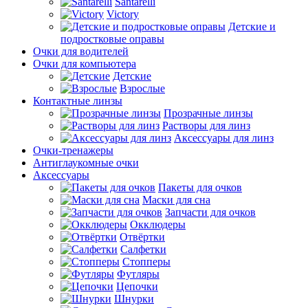
Santarelli
Victory
Детские и
подростковые оправы
Очки для водителей
Очки для компьютера
Детские
Взрослые
Контактные линзы
Прозрачные линзы
Растворы для линз
Аксессуары для линз
Очки-тренажеры
Антиглаукомные очки
Аксессуары
Пакеты для очков
Маски для сна
Запчасти для очков
Окклюдеры
Отвёртки
Салфетки
Стопперы
Футляры
Цепочки
Шнурки