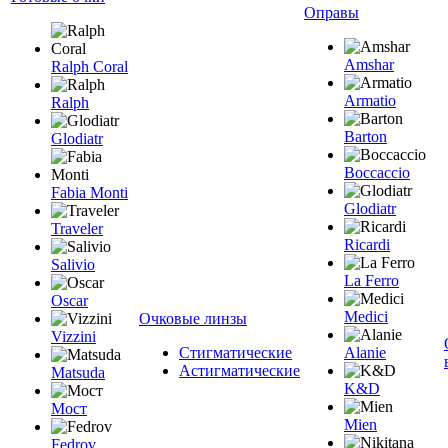
Оправы
Amshar
Ralph Coral
Armatio
Ralph
Barton
Glodiatr
Boccaccio
Fabia Monti
Glodiatr
Traveler
Ricardi
Salivio
La Ferro
Oscar
Medici
Очковые линзы
Vizzini
Стигматические
Alanie
Астигматические
Matsuda
K&D
Мост
Mien
Fedrov