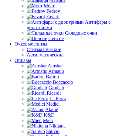
Matsuda
Мост
Fedrov
Favarit
Антифары с
диоптриями
Складные очки
Пенсне
Очковые линзы
Стигматические
Астигматические
Оправы
Amshar
Armatio
Barton
Boccaccio
Glodiatr
Ricardi
La Ferro
Medici
Alanie
K&D
Mien
Nikitana
Salivio