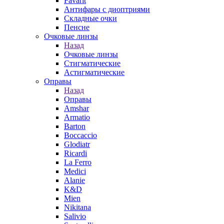
Favarit
Антифары с диоптриями
Складные очки
Пенсне
Очковые линзы
Назад
Очковые линзы
Стигматические
Астигматические
Оправы
Назад
Оправы
Amshar
Armatio
Barton
Boccaccio
Glodiatr
Ricardi
La Ferro
Medici
Alanie
K&D
Mien
Nikitana
Salivio