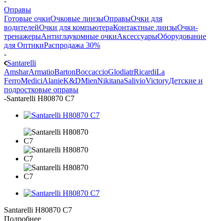
-
Оправы
Готовые очки
Очковые линзы
Оправы
Очки для
водителей
Очки для компьютера
Контактные линзы
Очки-
тренажеры
Антиглаукомные очки
Аксессуары
Оборудование
для Оптики
Распродажа 30%
-
Santarelli
Amshar
Armatio
Barton
Boccaccio
Glodiatr
Ricardi
La
Ferro
Medici
Alanie
K&D
Mien
Nikitana
Salivio
Victory
Детские и
подростковые оправы
-
Santarelli H80870 C7
Santarelli H80870 C7
Подробнее