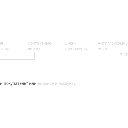
ля
Контактные
Очки-
Антиглаукомн
тера
линзы
тренажеры
очки
+7 (9
й покупатель" или
войдите в аккаунт
.