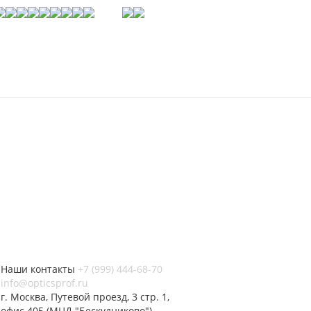
Наши контакты
+7 (999) 444-68-70
info@opticsprof.ru
г. Москва, Путевой проезд, 3 стр. 1,
офис 405 (МЦД "Бескудниково")