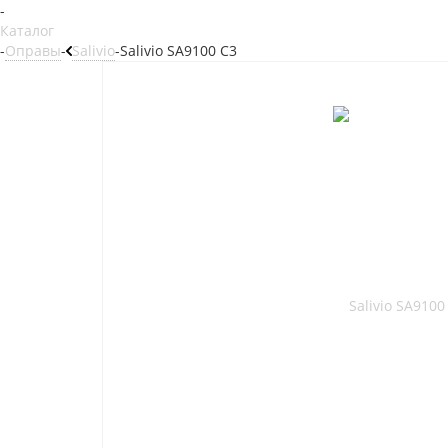
-
Каталог
-
Оправы
-
Salivio
-
Salivio SA9100 C3