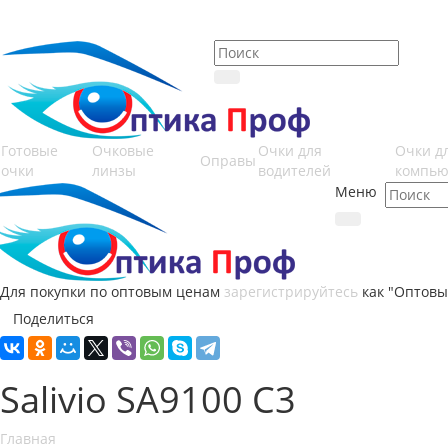
Готовые
Очковые
Очки для
Очки д
Оправы
очки
линзы
водителей
компью
Меню
Для покупки по оптовым ценам
зарегистрируйтесь
как "Оптовы
Поделиться
Salivio SA9100 C3
Главная