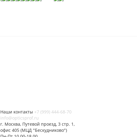
Наши контакты
+7 (999) 444-68-70
info@opticsprof.ru
г. Москва, Путевой проезд, 3 стр. 1,
офис 405 (МЦД "Бескудниково")
Пн-Пт 10.00-18.00