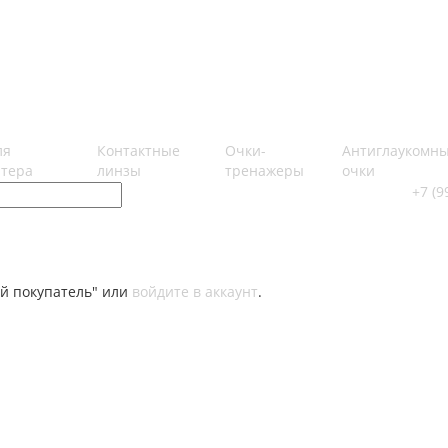
ля
Контактные
Очки-
Антиглаукомн
тера
линзы
тренажеры
очки
+7 (9
й покупатель" или
войдите в аккаунт
.