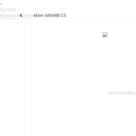
-
Каталог
-
Оправы
-
Mien
-
Mien MN988 C5