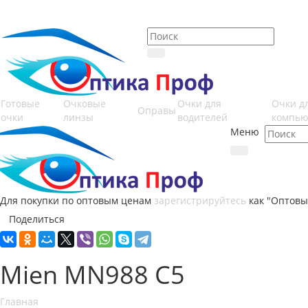
Готовые
Очковые
Очки для
Очки д
Оправы
очки
линзы
водителей
компью
Меню
Для покупки по оптовым ценам
зарегистрируйтесь
как "Оптовы
Поделиться
Mien MN988 C5
Главная