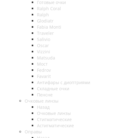
Готовые очки
Ralph Coral
Ralph
Glodiatr
Fabia Monti
Traveler
Salivio
Oscar
Vizzini
Matsuda
Мост
Fedrov
Favarit
Антифары с диоптриями
Складные очки
Пенсне
Очковые линзы
Назад
Очковые линзы
Стигматические
Астигматические
Оправы
Назад