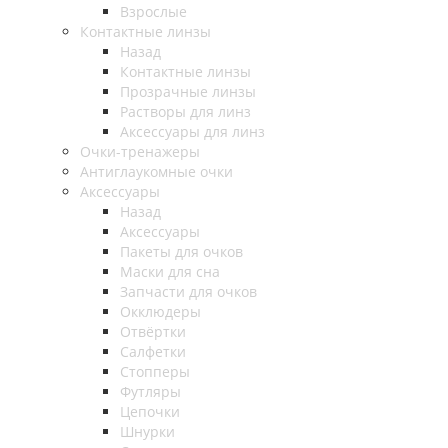
Взрослые
Контактные линзы
Назад
Контактные линзы
Прозрачные линзы
Растворы для линз
Аксессуары для линз
Очки-тренажеры
Антиглаукомные очки
Аксессуары
Назад
Аксессуары
Пакеты для очков
Маски для сна
Запчасти для очков
Окклюдеры
Отвёртки
Салфетки
Стопперы
Футляры
Цепочки
Шнурки