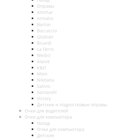
Оправы
Amshar
Armatio
Barton
Boccaccio
Glodiatr
Ricardi
La Ferro
Medici
Alanie
K&D
Mien
Nikitana
Salivio
Santarelli
Victory
Детские и подростковые оправы
Очки для водителей
Очки для компьютера
Назад
Очки для компьютера
Детские