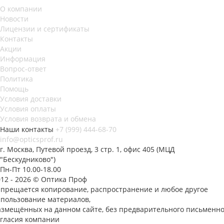
О компании
Новости
Лицензии и сертификаты
Контакты
Акции
Информация
Вопрос-ответ
Политика
Помощь
Условия доставки
Условия оплаты
Условия возврата и обмена
Наши контакты
+7 (999) 444-68-70
info@opticsprof.ru
г. Москва, Путевой проезд, 3 стр. 1, офис 405 (МЦД
"Бескудниково")
Пн-Пт 10.00-18.00
012 - 2026 © Оптика Проф
апрещается копирование, распространение и любое другое
спользование материалов,
азмещённых на данном сайте, без предварительного письменно
огласия компании