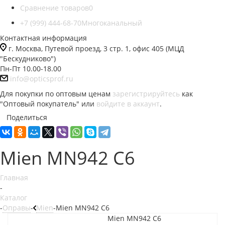
Сравнение товаров
0
+7 (999) 444-68-70
Многоканальный
Контактная информация
г. Москва, Путевой проезд, 3 стр. 1, офис 405 (МЦД
"Бескудниково")
Пн-Пт 10.00-18.00
info@opticsprof.ru
Для покупки по оптовым ценам
зарегистрируйтесь
как
"Оптовый покупатель" или
войдите в аккаунт
.
Поделиться
Mien MN942 C6
Главная
-
Каталог
-
Оправы
-
Mien
-
Mien MN942 C6
Mien MN942 C6