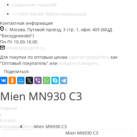
Сравнение товаров
0
+7 (999) 444-68-70
Многоканальный
Контактная информация
г. Москва, Путевой проезд, 3 стр. 1, офис 405 (МЦД
"Бескудниково")
Пн-Пт 10.00-18.00
info@opticsprof.ru
Для покупки по оптовым ценам
зарегистрируйтесь
как
"Оптовый покупатель" или
войдите в аккаунт
.
Поделиться
Mien MN930 C3
Главная
-
Каталог
-
Оправы
-
Mien
-
Mien MN930 C3
Mien MN930 C3