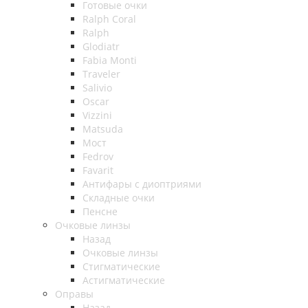
Готовые очки
Ralph Coral
Ralph
Glodiatr
Fabia Monti
Traveler
Salivio
Oscar
Vizzini
Matsuda
Мост
Fedrov
Favarit
Антифары с диоптриями
Складные очки
Пенсне
Очковые линзы
Назад
Очковые линзы
Стигматические
Астигматические
Оправы
Назад