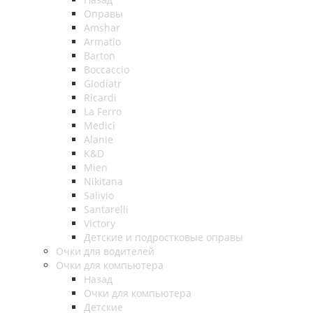
Оправы
Amshar
Armatio
Barton
Boccaccio
Glodiatr
Ricardi
La Ferro
Medici
Alanie
K&D
Mien
Nikitana
Salivio
Santarelli
Victory
Детские и подростковые оправы
Очки для водителей
Очки для компьютера
Назад
Очки для компьютера
Детские