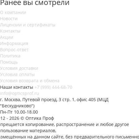
Ранее вы смотрели
О компании
Новости
Лицензии и сертификаты
Контакты
Акции
Информация
Вопрос-ответ
Политика
Помощь
Условия доставки
Условия оплаты
Условия возврата и обмена
Наши контакты
+7 (999) 444-68-70
info@opticsprof.ru
г. Москва, Путевой проезд, 3 стр. 1, офис 405 (МЦД
"Бескудниково")
Пн-Пт 10.00-18.00
012 - 2026 © Оптика Проф
апрещается копирование, распространение и любое другое
спользование материалов,
азмещённых на данном сайте, без предварительного письменно