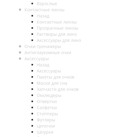
Взрослые
Контактные линзы
Назад
Контактные линзы
Прозрачные линзы
Растворы для линз
Аксессуары для линз
Очки-тренажеры
Антиглаукомные очки
Аксессуары
Назад
Аксессуары
Пакеты для очков
Маски для сна
Запчасти для очков
Окклюдеры
Отвёртки
Салфетки
Стопперы
Футляры
Цепочки
Шнурки