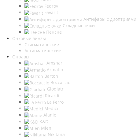
Fedrov
Favarit
Антифары с диоптриями
Складные очки
Пенсне
Очковые линзы
Стигматические
Астигматические
Оправы
Amshar
Armatio
Barton
Boccaccio
Glodiatr
Ricardi
La Ferro
Medici
Alanie
K&D
Mien
Nikitana