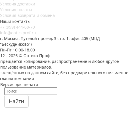
Условия доставки
Условия оплаты
Условия возврата и обмена
Наши контакты
+7 (999) 444-68-70
info@opticsprof.ru
г. Москва, Путевой проезд, 3 стр. 1, офис 405 (МЦД
"Бескудниково")
Пн-Пт 10.00-18.00
012 - 2026 © Оптика Проф
апрещается копирование, распространение и любое другое
спользование материалов,
азмещённых на данном сайте, без предварительного письменно
огласия компании
Версия для печати
Найти