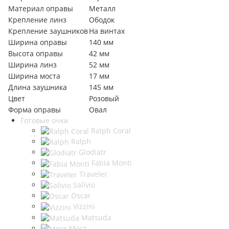
Материал оправы
Металл
Крепление линз
Ободок
Крепление заушников
На винтах
Ширина оправы
140 мм
Высота оправы
42 мм
Ширина линз
52 мм
Ширина моста
17 мм
Длина заушника
145 мм
Цвет
Розовый
Форма оправы
Овал
Готовые очки
Ralph Coral
Ralph
Glodiatr
Fabia Monti
Traveler
Salivio
Oscar
Vizzini
Matsuda
Мост