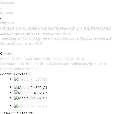
Главная
-
Каталог
-
Оправы
Готовые очки
Очковые линзы
Оправы
Очки для водителей
Очки
для компьютера
Контактные линзы
Очки-
тренажеры
Антиглаукомные очки
Аксессуары
Оборудование для
Оптики
Распродажа 30%
-
Medici
Amshar
Armatio
Barton
Boccaccio
Glodiatr
Ricardi
La
Ferro
Alanie
K&D
Mien
Nikitana
Salivio
Santarelli
Victory
Детские и
подростковые оправы
-
Medici F-4502 C3
Medici F-4502 C3