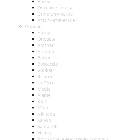
Назад
Очковые линзы
Стигматические
Астигматические
Оправы
Назад
Оправы
Amshar
Armatio
Barton
Boccaccio
Glodiatr
Ricardi
La Ferro
Medici
Alanie
K&D
Mien
Nikitana
Salivio
Santarelli
Victory
Детские и подростковые оправы