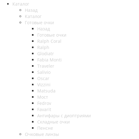
Каталог
Назад
Каталог
Готовые очки
Назад
Готовые очки
Ralph Coral
Ralph
Glodiatr
Fabia Monti
Traveler
Salivio
Oscar
Vizzini
Matsuda
Мост
Fedrov
Favarit
Антифары с диоптриями
Складные очки
Пенсне
Очковые линзы