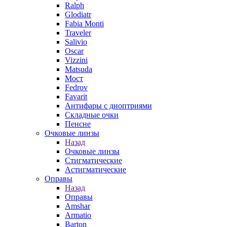
Ralph
Glodiatr
Fabia Monti
Traveler
Salivio
Oscar
Vizzini
Matsuda
Мост
Fedrov
Favarit
Антифары с диоптриями
Складные очки
Пенсне
Очковые линзы
Назад
Очковые линзы
Стигматические
Астигматические
Оправы
Назад
Оправы
Amshar
Armatio
Barton