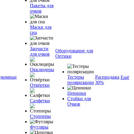
Пакеты для
очков
Маски для
сна
Запчасти
Оборудование для
для очков
Оптики
Окклюдеры
укомные
Тестеры
Распродажа
Ещё
поляризации
30%
Отвёртки
Ценники
Стойки для
Салфетки
Очков
Стопперы
Футляры