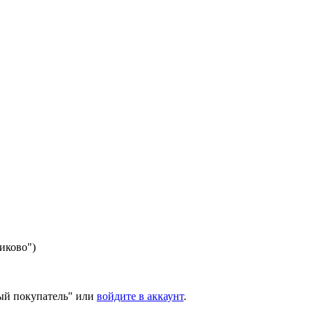
никово")
ый покупатель" или
войдите в аккаунт
.