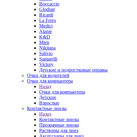
Boccaccio
Glodiatr
Ricardi
La Ferro
Medici
Alanie
K&D
Mien
Nikitana
Salivio
Santarelli
Victory
Детские и подростковые оправы
Очки для водителей
Очки для компьютера
Назад
Очки для компьютера
Детские
Взрослые
Контактные линзы
Назад
Контактные линзы
Прозрачные линзы
Растворы для линз
Аксессуары для линз