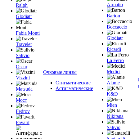
Armatio
Ralph
Barton
Glodiatr
Boccaccio
Fabia Monti
Glodiatr
Traveler
Ricardi
Salivio
La Ferro
Oscar
Medici
Очковые линзы
Vizzini
Стигматические
Alanie
Астигматические
Matsuda
K&D
Мост
Mien
Fedrov
Nikitana
Favarit
Salivio
Santarelli