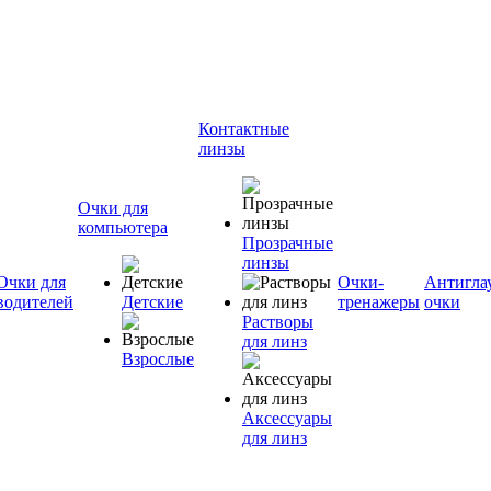
Контактные
линзы
Очки для
компьютера
Прозрачные
линзы
Очки для
Очки-
Антигла
водителей
Детские
тренажеры
очки
Растворы
для линз
Взрослые
Аксессуары
для линз