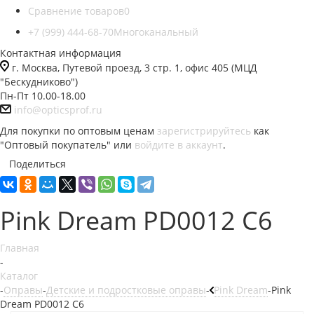
Сравнение товаров
0
+7 (999) 444-68-70
Многоканальный
Контактная информация
г. Москва, Путевой проезд, 3 стр. 1, офис 405 (МЦД
"Бескудниково")
Пн-Пт 10.00-18.00
info@opticsprof.ru
Для покупки по оптовым ценам
зарегистрируйтесь
как
"Оптовый покупатель" или
войдите в аккаунт
.
Поделиться
Pink Dream PD0012 C6
Главная
-
Каталог
-
Оправы
-
Детские и подростковые оправы
-
Pink Dream
-
Pink
Dream PD0012 C6