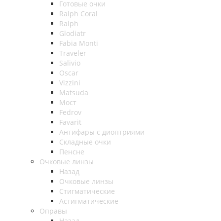
Готовые очки
Ralph Coral
Ralph
Glodiatr
Fabia Monti
Traveler
Salivio
Oscar
Vizzini
Matsuda
Мост
Fedrov
Favarit
Антифары с диоптриями
Складные очки
Пенсне
Очковые линзы
Назад
Очковые линзы
Стигматические
Астигматические
Оправы
Назад