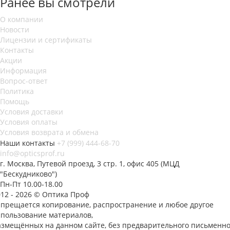
Ранее вы смотрели
О компании
Новости
Лицензии и сертификаты
Контакты
Акции
Информация
Вопрос-ответ
Политика
Помощь
Условия доставки
Условия оплаты
Условия возврата и обмена
Наши контакты
+7 (999) 444-68-70
info@opticsprof.ru
г. Москва, Путевой проезд, 3 стр. 1, офис 405 (МЦД
"Бескудниково")
Пн-Пт 10.00-18.00
012 - 2026 © Оптика Проф
апрещается копирование, распространение и любое другое
спользование материалов,
азмещённых на данном сайте, без предварительного письменно