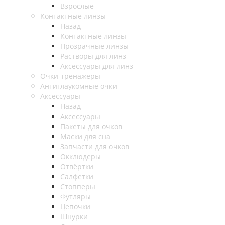
Взрослые
Контактные линзы
Назад
Контактные линзы
Прозрачные линзы
Растворы для линз
Аксессуары для линз
Очки-тренажеры
Антиглаукомные очки
Аксессуары
Назад
Аксессуары
Пакеты для очков
Маски для сна
Запчасти для очков
Окклюдеры
Отвёртки
Салфетки
Стопперы
Футляры
Цепочки
Шнурки