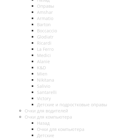
Оправы
Amshar
Armatio
Barton
Boccaccio
Glodiatr
Ricardi
La Ferro
Medici
Alanie
K&D
Mien
Nikitana
Salivio
Santarelli
Victory
Детские и подростковые оправы
Очки для водителей
Очки для компьютера
Назад
Очки для компьютера
Детские