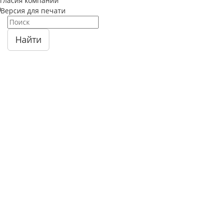
огласия компании
Версия для печати
Найти