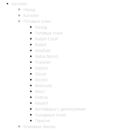
Каталог
Назад
Каталог
Готовые очки
Назад
Готовые очки
Ralph Coral
Ralph
Glodiatr
Fabia Monti
Traveler
Salivio
Oscar
Vizzini
Matsuda
Мост
Fedrov
Favarit
Антифары с диоптриями
Складные очки
Пенсне
Очковые линзы