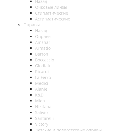
Назад
Очковые линзы
Стигматические
Астигматические
Оправы
Назад
Оправы
Amshar
Armatio
Barton
Boccaccio
Glodiatr
Ricardi
La Ferro
Medici
Alanie
K&D
Mien
Nikitana
Salivio
Santarelli
Victory
Детские и подростковые оправы