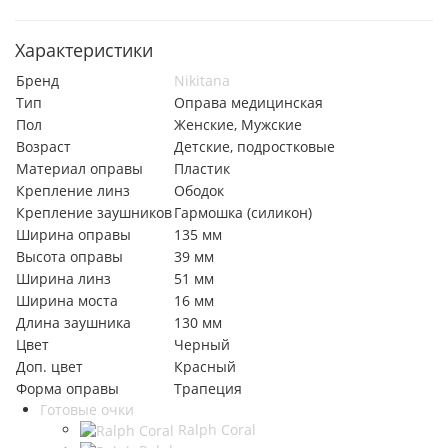
Характеристики
Бренд
Nikitana
Тип
Оправа медицинская
Пол
Женские, Мужские
Возраст
Детские, подростковые
Материал оправы
Пластик
Крепление линз
Ободок
Крепление заушников
Гармошка (силикон)
Ширина оправы
135 мм
Высота оправы
39 мм
Ширина линз
51 мм
Ширина моста
16 мм
Длина заушника
130 мм
Цвет
Черный
Доп. цвет
Красный
Форма оправы
Трапеция
Готовые очки
Ralph Coral