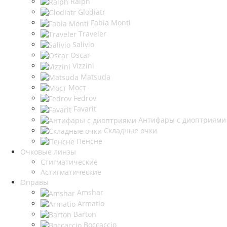
Ralph
Glodiatr
Fabia Monti
Traveler
Salivio
Oscar
Vizzini
Matsuda
Мост
Fedrov
Favarit
Антифары с диоптриями
Складные очки
Пенсне
Очковые линзы
Стигматические
Астигматические
Оправы
Amshar
Armatio
Barton
Boccaccio