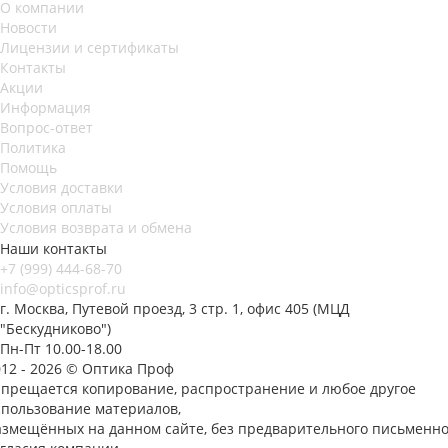
О компании
Новости
Лицензии и сертификаты
Контакты
Акции
Информация
Вопрос-ответ
Политика
Помощь
Условия доставки
Условия оплаты
Условия возврата и обмена
Наши контакты
+7 (999) 444-68-70
info@opticsprof.ru
г. Москва, Путевой проезд, 3 стр. 1, офис 405 (МЦД
"Бескудниково")
Пн-Пт 10.00-18.00
012 - 2026 © Оптика Проф
апрещается копирование, распространение и любое другое
спользование материалов,
азмещённых на данном сайте, без предварительного письменно