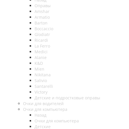
Оправы
Amshar
Armatio
Barton
Boccaccio
Glodiatr
Ricardi
La Ferro
Medici
Alanie
K&D
Mien
Nikitana
Salivio
Santarelli
Victory
Детские и подростковые оправы
Очки для водителей
Очки для компьютера
Назад
Очки для компьютера
Детские