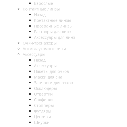
Взрослые
Контактные линзы
Назад
Контактные линзы
Прозрачные линзы
Растворы для линз
Аксессуары для линз
Очки-тренажеры
Антиглаукомные очки
Аксессуары
Назад
Аксессуары
Пакеты для очков
Маски для сна
Запчасти для очков
Окклюдеры
Отвёртки
Салфетки
Стопперы
Футляры
Цепочки
Шнурки