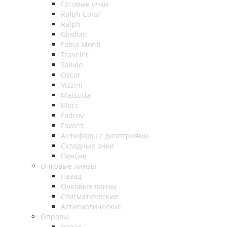
Готовые очки
Ralph Coral
Ralph
Glodiatr
Fabia Monti
Traveler
Salivio
Oscar
Vizzini
Matsuda
Мост
Fedrov
Favarit
Антифары с диоптриями
Складные очки
Пенсне
Очковые линзы
Назад
Очковые линзы
Стигматические
Астигматические
Оправы
Назад