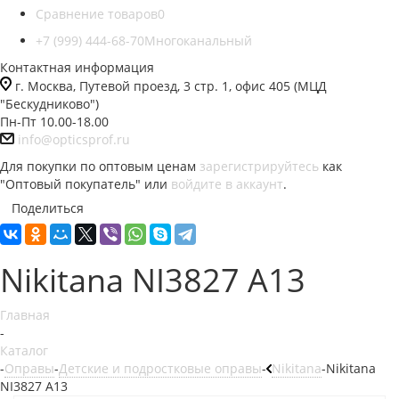
Сравнение товаров
0
+7 (999) 444-68-70
Многоканальный
Контактная информация
г. Москва, Путевой проезд, 3 стр. 1, офис 405 (МЦД
"Бескудниково")
Пн-Пт 10.00-18.00
info@opticsprof.ru
Для покупки по оптовым ценам
зарегистрируйтесь
как
"Оптовый покупатель" или
войдите в аккаунт
.
Поделиться
Nikitana NI3827 A13
Главная
-
Каталог
-
Оправы
-
Детские и подростковые оправы
-
Nikitana
-
Nikitana
NI3827 A13