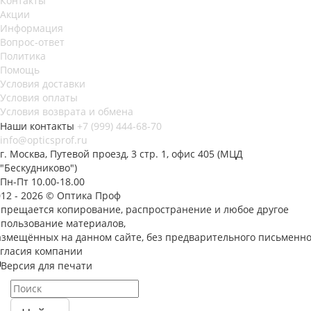
Контакты
Акции
Информация
Вопрос-ответ
Политика
Помощь
Условия доставки
Условия оплаты
Условия возврата и обмена
Наши контакты
+7 (999) 444-68-70
info@opticsprof.ru
г. Москва, Путевой проезд, 3 стр. 1, офис 405 (МЦД
"Бескудниково")
Пн-Пт 10.00-18.00
012 - 2026 © Оптика Проф
апрещается копирование, распространение и любое другое
спользование материалов,
азмещённых на данном сайте, без предварительного письменно
огласия компании
Версия для печати