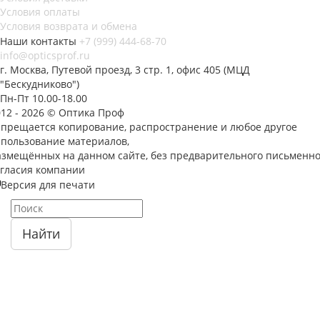
Условия оплаты
Условия возврата и обмена
Наши контакты
+7 (999) 444-68-70
info@opticsprof.ru
г. Москва, Путевой проезд, 3 стр. 1, офис 405 (МЦД
"Бескудниково")
Пн-Пт 10.00-18.00
012 - 2026 © Оптика Проф
апрещается копирование, распространение и любое другое
спользование материалов,
азмещённых на данном сайте, без предварительного письменно
огласия компании
Версия для печати
Найти