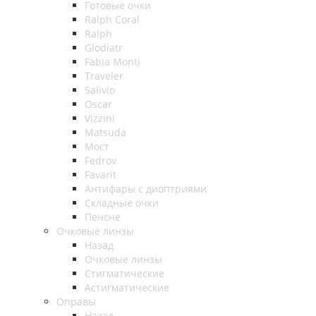
Готовые очки
Ralph Coral
Ralph
Glodiatr
Fabia Monti
Traveler
Salivio
Oscar
Vizzini
Matsuda
Мост
Fedrov
Favarit
Антифары с диоптриями
Складные очки
Пенсне
Очковые линзы
Назад
Очковые линзы
Стигматические
Астигматические
Оправы
Назад