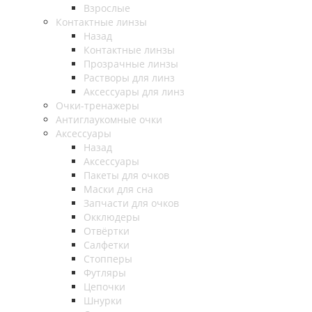
Взрослые
Контактные линзы
Назад
Контактные линзы
Прозрачные линзы
Растворы для линз
Аксессуары для линз
Очки-тренажеры
Антиглаукомные очки
Аксессуары
Назад
Аксессуары
Пакеты для очков
Маски для сна
Запчасти для очков
Окклюдеры
Отвёртки
Салфетки
Стопперы
Футляры
Цепочки
Шнурки