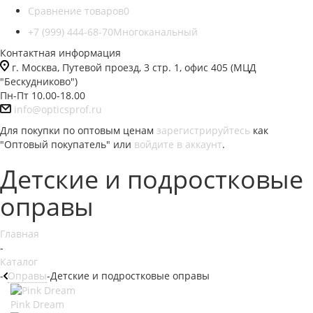
Сравнение товаров
0
+7 (999) 444-68-70
Многоканальный
Контактная информация
г. Москва, Путевой проезд, 3 стр. 1, офис 405 (МЦД
"Бескудниково")
Пн-Пт 10.00-18.00
info@opticsprof.ru
Для покупки по оптовым ценам
зарегистрируйтесь
как
"Оптовый покупатель" или
войдите в аккаунт
.
Детские и подростковые
оправы
Главная
-
Каталог
-
Оправы
-
Детские и подростковые оправы
Pink Dream