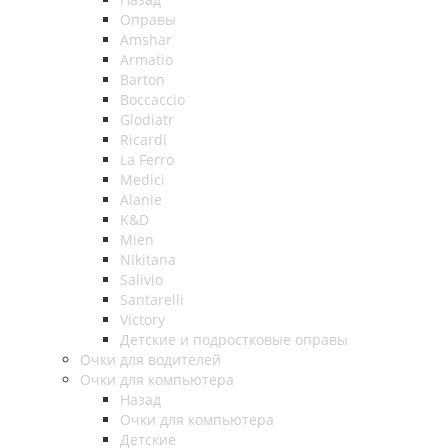
Оправы
Amshar
Armatio
Barton
Boccaccio
Glodiatr
Ricardi
La Ferro
Medici
Alanie
K&D
Mien
Nikitana
Salivio
Santarelli
Victory
Детские и подростковые оправы
Очки для водителей
Очки для компьютера
Назад
Очки для компьютера
Детские