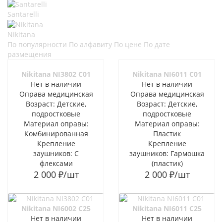
Santarelli
Nikitana
По популярности
По алфавиту
По цене
По дате
размещения
Nikitana NI3802 C01
Nikitana NI6011 C01
Нет в наличии
Нет в наличии
Оправа медицинская
Оправа медицинская
Возраст: Детские,
Возраст: Детские,
подростковые
подростковые
Материал оправы:
Материал оправы:
Комбинированная
Пластик
Крепление
Крепление
заушников: С
заушников: Гармошка
флексами
(пластик)
2 000
₽
/шт
2 000
₽
/шт
Nikitana NI6002 C25
Nikitana NI6011 C25
Нет в наличии
Нет в наличии