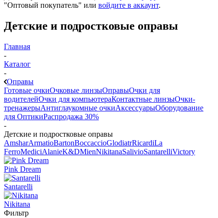
"Оптовый покупатель" или
войдите в аккаунт
.
Детские и подростковые оправы
Главная
-
Каталог
-
Оправы
Готовые очки
Очковые линзы
Оправы
Очки для
водителей
Очки для компьютера
Контактные линзы
Очки-
тренажеры
Антиглаукомные очки
Аксессуары
Оборудование
для Оптики
Распродажа 30%
-
Детские и подростковые оправы
Amshar
Armatio
Barton
Boccaccio
Glodiatr
Ricardi
La
Ferro
Medici
Alanie
K&D
Mien
Nikitana
Salivio
Santarelli
Victory
Pink Dream
Santarelli
Nikitana
Фильтр