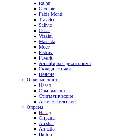
Ralph
Glodiatr
Fabia Monti
Traveler
Salivio
Oscar
Vizzini
Matsuda
Мост
Fedrov
Favarit
Антифары с диоптриями
Складные очки
Пенсне
Очковые линзы
Назад
Очковые линзы
Стигматические
Астигматические
Оправы
Назад
Оправы
Amshar
Armatio
Barton