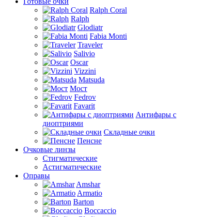
Готовые очки
Ralph Coral
Ralph
Glodiatr
Fabia Monti
Traveler
Salivio
Oscar
Vizzini
Matsuda
Мост
Fedrov
Favarit
Антифары с
диоптриями
Складные очки
Пенсне
Очковые линзы
Стигматические
Астигматические
Оправы
Amshar
Armatio
Barton
Boccaccio