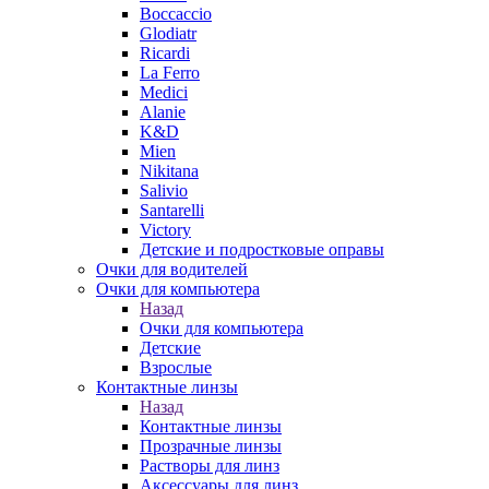
Boccaccio
Glodiatr
Ricardi
La Ferro
Medici
Alanie
K&D
Mien
Nikitana
Salivio
Santarelli
Victory
Детские и подростковые оправы
Очки для водителей
Очки для компьютера
Назад
Очки для компьютера
Детские
Взрослые
Контактные линзы
Назад
Контактные линзы
Прозрачные линзы
Растворы для линз
Аксессуары для линз