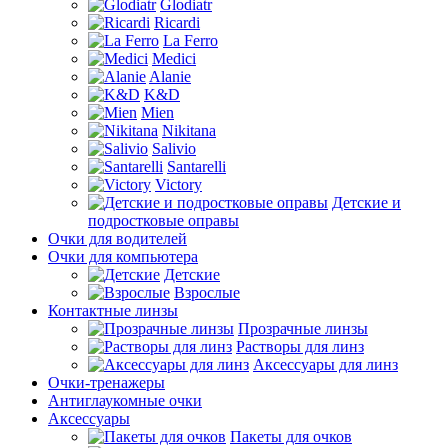
Glodiatr
Ricardi
La Ferro
Medici
Alanie
K&D
Mien
Nikitana
Salivio
Santarelli
Victory
Детские и
подростковые оправы
Очки для водителей
Очки для компьютера
Детские
Взрослые
Контактные линзы
Прозрачные линзы
Растворы для линз
Аксессуары для линз
Очки-тренажеры
Антиглаукомные очки
Аксессуары
Пакеты для очков