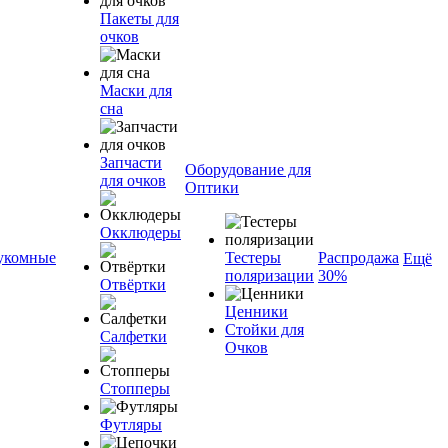
Пакеты для
очков
Маски для
сна
Запчасти
Оборудование для
для очков
Оптики
Окклюдеры
укомные
Тестеры
Распродажа
Ещё
поляризации
30%
Отвёртки
Ценники
Стойки для
Салфетки
Очков
Стопперы
Футляры