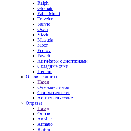
Ralph
Glodiatr
Fabia Monti
Traveler
Salivio
Oscar
Vizzini
Matsuda
Мост
Fedrov
Favarit
Антифары с диоптриями
Складные очки
Пенсне
Очковые линзы
Назад
Очковые линзы
Стигматические
Астигматические
Оправы
Назад
Оправы
Amshar
Armatio
Barton