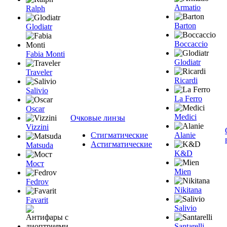
Armatio
Ralph
Barton
Glodiatr
Boccaccio
Fabia Monti
Glodiatr
Traveler
Ricardi
Salivio
La Ferro
Oscar
Medici
Очковые линзы
Vizzini
Стигматические
Alanie
Астигматические
Matsuda
K&D
Мост
Mien
Fedrov
Nikitana
Favarit
Salivio
Santarelli