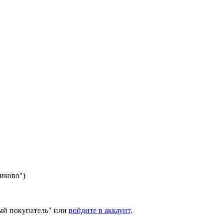
никово")
ый покупатель" или
войдите в аккаунт
.