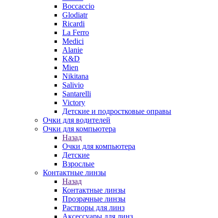
Boccaccio
Glodiatr
Ricardi
La Ferro
Medici
Alanie
K&D
Mien
Nikitana
Salivio
Santarelli
Victory
Детские и подростковые оправы
Очки для водителей
Очки для компьютера
Назад
Очки для компьютера
Детские
Взрослые
Контактные линзы
Назад
Контактные линзы
Прозрачные линзы
Растворы для линз
Аксессуары для линз