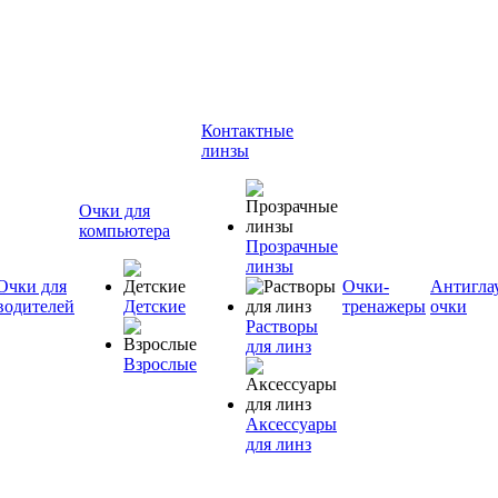
Контактные
линзы
Очки для
компьютера
Прозрачные
линзы
Очки для
Очки-
Антигла
водителей
Детские
тренажеры
очки
Растворы
для линз
Взрослые
Аксессуары
для линз