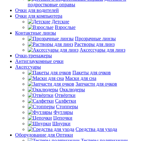
подростковые оправы
Очки для водителей
Очки для компьютера
Детские
Взрослые
Контактные линзы
Прозрачные линзы
Растворы для линз
Аксессуары для линз
Очки-тренажеры
Антиглаукомные очки
Аксессуары
Пакеты для очков
Маски для сна
Запчасти для очков
Окклюдеры
Отвёртки
Салфетки
Стопперы
Футляры
Цепочки
Шнурки
Средства для ухода
Оборудование для Оптики
Тестеры поляризации