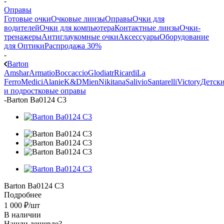
-
Оправы
Готовые очки
Очковые линзы
Оправы
Очки для
водителей
Очки для компьютера
Контактные линзы
Очки-
тренажеры
Антиглаукомные очки
Аксессуары
Оборудование
для Оптики
Распродажа 30%
-
Barton
Amshar
Armatio
Boccaccio
Glodiatr
Ricardi
La
Ferro
Medici
Alanie
K&D
Mien
Nikitana
Salivio
Santarelli
Victory
Детск
и подростковые оправы
-
Barton Ba0124 C3
Barton Ba0124 C3
Подробнее
1 000
₽
/шт
В наличии
Нашли дешевле?