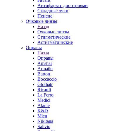
Favarit
Антифары с диоптриями
Складные очки
Пенсне
Очковые линзы
Назад
Очковые линзы
Стигматические
Астигматические
Оправы
Назад
Оправы
Amshar
Armatio
Barton
Boccaccio
Glodiatr
Ricardi
La Ferro
Medici
Alanie
K&D
Mien
Nikitana
Salivio