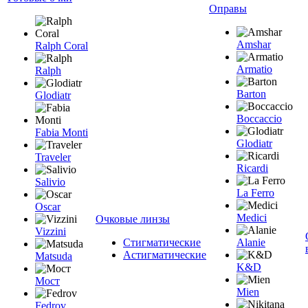
Оправы
Amshar
Ralph Coral
Armatio
Ralph
Barton
Glodiatr
Boccaccio
Fabia Monti
Glodiatr
Traveler
Ricardi
Salivio
La Ferro
Oscar
Medici
Очковые линзы
Vizzini
Стигматические
Alanie
Астигматические
Matsuda
K&D
Мост
Mien
Fedrov