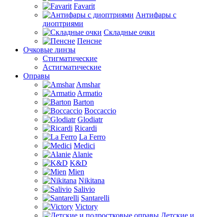
Favarit
Антифары с
диоптриями
Складные очки
Пенсне
Очковые линзы
Стигматические
Астигматические
Оправы
Amshar
Armatio
Barton
Boccaccio
Glodiatr
Ricardi
La Ferro
Medici
Alanie
K&D
Mien
Nikitana
Salivio
Santarelli
Victory
Детские и