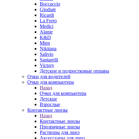
Boccaccio
Glodiatr
Ricardi
La Ferro
Medici
Alanie
K&D
Mien
Nikitana
Salivio
Santarelli
Victory
Детские и подростковые оправы
Очки для водителей
Очки для компьютера
Назад
Очки для компьютера
Детские
Взрослые
Контактные линзы
Назад
Контактные линзы
Прозрачные линзы
Растворы для линз
Аксессуары для линз