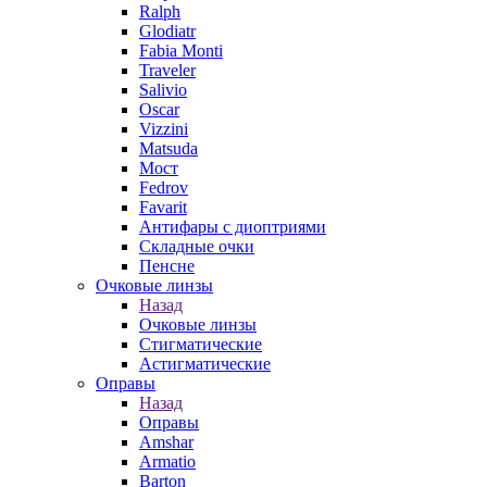
Ralph
Glodiatr
Fabia Monti
Traveler
Salivio
Oscar
Vizzini
Matsuda
Мост
Fedrov
Favarit
Антифары с диоптриями
Складные очки
Пенсне
Очковые линзы
Назад
Очковые линзы
Стигматические
Астигматические
Оправы
Назад
Оправы
Amshar
Armatio
Barton