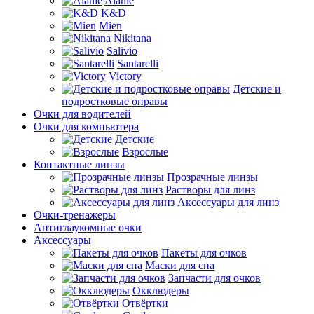
Alanie
K&D
Mien
Nikitana
Salivio
Santarelli
Victory
Детские и
подростковые оправы
Очки для водителей
Очки для компьютера
Детские
Взрослые
Контактные линзы
Прозрачные линзы
Растворы для линз
Аксессуары для линз
Очки-тренажеры
Антиглаукомные очки
Аксессуары
Пакеты для очков
Маски для сна
Запчасти для очков
Окклюдеры
Отвёртки