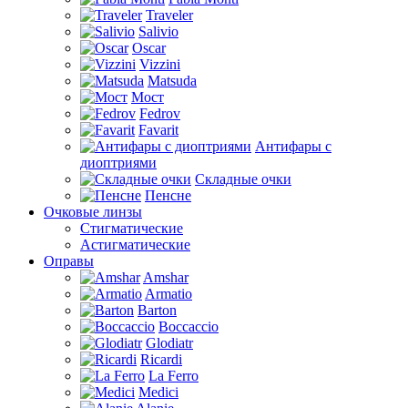
Traveler
Salivio
Oscar
Vizzini
Matsuda
Мост
Fedrov
Favarit
Антифары с
диоптриями
Складные очки
Пенсне
Очковые линзы
Стигматические
Астигматические
Оправы
Amshar
Armatio
Barton
Boccaccio
Glodiatr
Ricardi
La Ferro
Medici