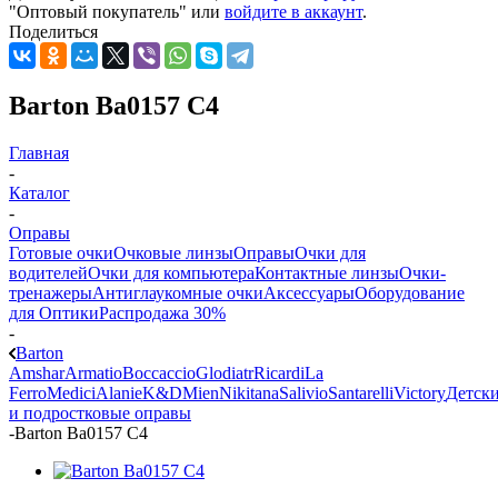
"Оптовый покупатель" или
войдите в аккаунт
.
Поделиться
Barton Ba0157 C4
Главная
-
Каталог
-
Оправы
Готовые очки
Очковые линзы
Оправы
Очки для
водителей
Очки для компьютера
Контактные линзы
Очки-
тренажеры
Антиглаукомные очки
Аксессуары
Оборудование
для Оптики
Распродажа 30%
-
Barton
Amshar
Armatio
Boccaccio
Glodiatr
Ricardi
La
Ferro
Medici
Alanie
K&D
Mien
Nikitana
Salivio
Santarelli
Victory
Детск
и подростковые оправы
-
Barton Ba0157 C4