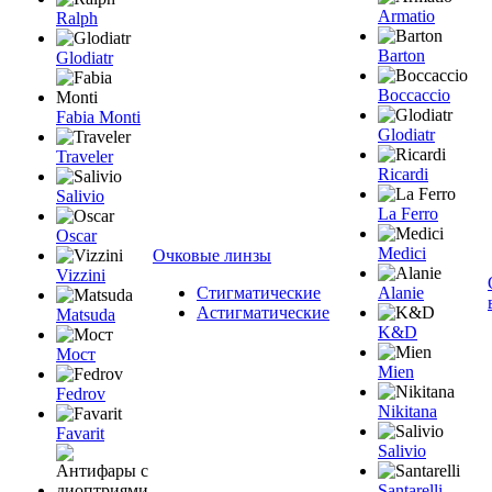
Armatio
Ralph
Barton
Glodiatr
Boccaccio
Fabia Monti
Glodiatr
Traveler
Ricardi
Salivio
La Ferro
Oscar
Medici
Очковые линзы
Vizzini
Стигматические
Alanie
Астигматические
Matsuda
K&D
Мост
Mien
Fedrov
Nikitana
Favarit
Salivio
Santarelli