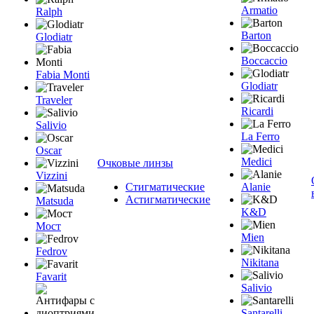
Armatio
Ralph
Barton
Glodiatr
Boccaccio
Fabia Monti
Glodiatr
Traveler
Ricardi
Salivio
La Ferro
Oscar
Medici
Очковые линзы
Vizzini
Стигматические
Alanie
Астигматические
Matsuda
K&D
Мост
Mien
Fedrov
Nikitana
Favarit
Salivio
Santarelli