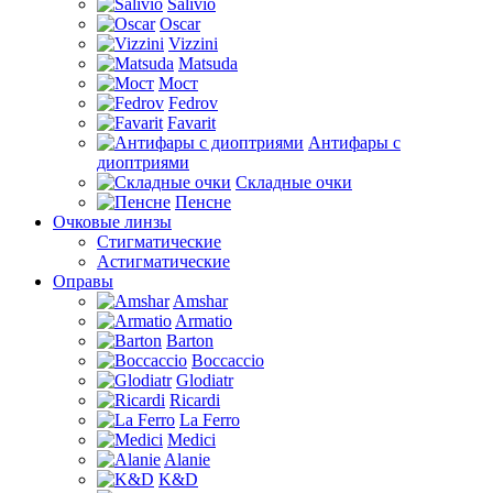
Salivio
Oscar
Vizzini
Matsuda
Мост
Fedrov
Favarit
Антифары с
диоптриями
Складные очки
Пенсне
Очковые линзы
Стигматические
Астигматические
Оправы
Amshar
Armatio
Barton
Boccaccio
Glodiatr
Ricardi
La Ferro
Medici
Alanie
K&D