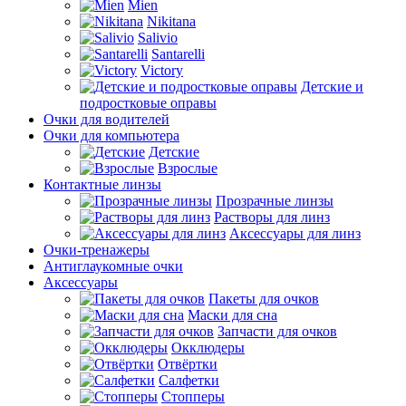
Mien
Nikitana
Salivio
Santarelli
Victory
Детские и
подростковые оправы
Очки для водителей
Очки для компьютера
Детские
Взрослые
Контактные линзы
Прозрачные линзы
Растворы для линз
Аксессуары для линз
Очки-тренажеры
Антиглаукомные очки
Аксессуары
Пакеты для очков
Маски для сна
Запчасти для очков
Окклюдеры
Отвёртки
Салфетки
Стопперы