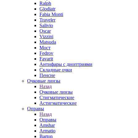
Ralph
Glodiatr
Fabia Monti
Traveler
Salivio
Oscar
Vizzini
Matsuda
Мост
Fedrov
Favarit
Антифары с диоптриями
Складные очки
Пенсне
Очковые линзы
Назад
Очковые линзы
Стигматические
Астигматические
Оправы
Назад
Оправы
Amshar
Armatio
Barton