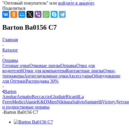
"Оптовый покупатель" или
войдите в аккаунт
.
Поделиться
Barton Ba0156 C7
Главная
-
Каталог
-
Оправы
Готовые очки
Очковые линзы
Оправы
Очки для
водителей
Очки для компьютера
Контактные линзы
Очки-
тренажеры
Антиглаукомные очки
Аксессуары
Оборудование
для Оптики
Распродажа 30%
-
Barton
Amshar
Armatio
Boccaccio
Glodiatr
Ricardi
La
Ferro
Medici
Alanie
K&D
Mien
Nikitana
Salivio
Santarelli
Victory
Детск
и подростковые оправы
-
Barton Ba0156 C7