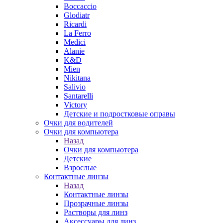
Boccaccio
Glodiatr
Ricardi
La Ferro
Medici
Alanie
K&D
Mien
Nikitana
Salivio
Santarelli
Victory
Детские и подростковые оправы
Очки для водителей
Очки для компьютера
Назад
Очки для компьютера
Детские
Взрослые
Контактные линзы
Назад
Контактные линзы
Прозрачные линзы
Растворы для линз
Аксессуары для линз