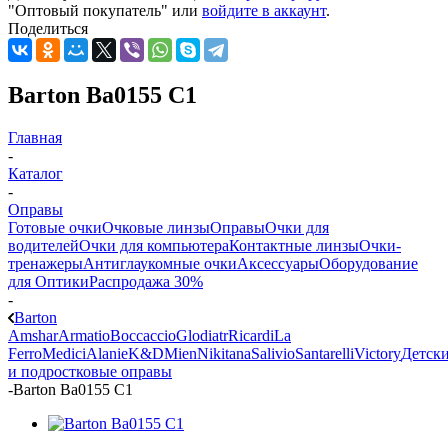
"Оптовый покупатель" или
войдите в аккаунт
.
Поделиться
Barton Ba0155 C1
Главная
-
Каталог
-
Оправы
Готовые очки
Очковые линзы
Оправы
Очки для
водителей
Очки для компьютера
Контактные линзы
Очки-
тренажеры
Антиглаукомные очки
Аксессуары
Оборудование
для Оптики
Распродажа 30%
-
Barton
Amshar
Armatio
Boccaccio
Glodiatr
Ricardi
La
Ferro
Medici
Alanie
K&D
Mien
Nikitana
Salivio
Santarelli
Victory
Детск
и подростковые оправы
-
Barton Ba0155 C1