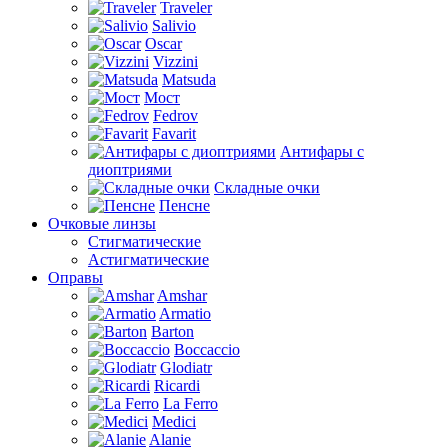
Traveler
Salivio
Oscar
Vizzini
Matsuda
Мост
Fedrov
Favarit
Антифары с
диоптриями
Складные очки
Пенсне
Очковые линзы
Стигматические
Астигматические
Оправы
Amshar
Armatio
Barton
Boccaccio
Glodiatr
Ricardi
La Ferro
Medici
Alanie