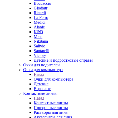
Boccaccio
Glodiatr
Ricardi
La Ferro
Medici
Alanie
K&D
Mien
Nikitana
Salivio
Santarelli
Victory
Детские и подростковые оправы
Очки для водителей
Очки для компьютера
Назад
Очки для компьютера
Детские
Взрослые
Контактные линзы
Назад
Контактные линзы
Прозрачные линзы
Растворы для линз
Аксессуары для линз