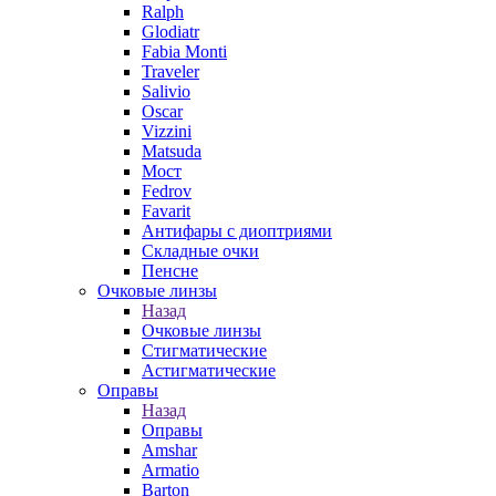
Ralph
Glodiatr
Fabia Monti
Traveler
Salivio
Oscar
Vizzini
Matsuda
Мост
Fedrov
Favarit
Антифары с диоптриями
Складные очки
Пенсне
Очковые линзы
Назад
Очковые линзы
Стигматические
Астигматические
Оправы
Назад
Оправы
Amshar
Armatio
Barton