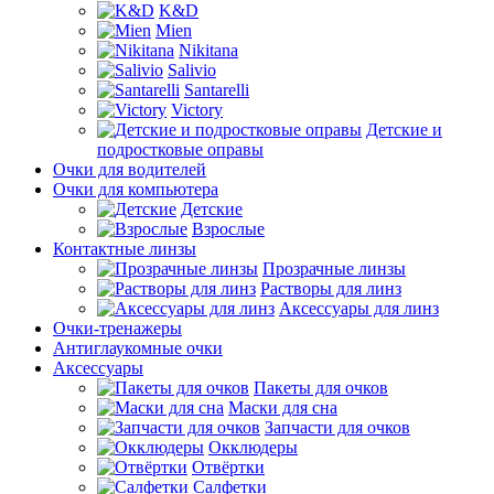
K&D
Mien
Nikitana
Salivio
Santarelli
Victory
Детские и
подростковые оправы
Очки для водителей
Очки для компьютера
Детские
Взрослые
Контактные линзы
Прозрачные линзы
Растворы для линз
Аксессуары для линз
Очки-тренажеры
Антиглаукомные очки
Аксессуары
Пакеты для очков
Маски для сна
Запчасти для очков
Окклюдеры
Отвёртки
Салфетки