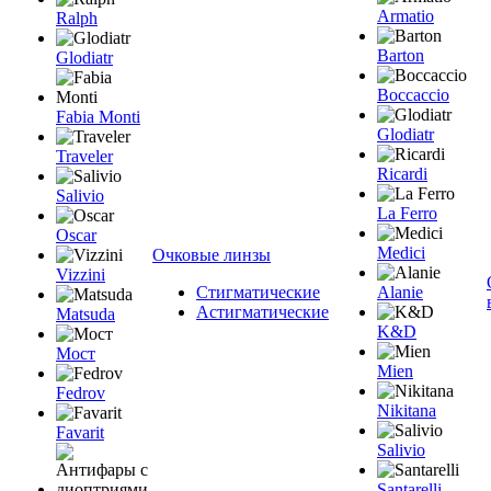
Armatio
Ralph
Barton
Glodiatr
Boccaccio
Fabia Monti
Glodiatr
Traveler
Ricardi
Salivio
La Ferro
Oscar
Medici
Очковые линзы
Vizzini
Стигматические
Alanie
Астигматические
Matsuda
K&D
Мост
Mien
Fedrov
Nikitana
Favarit
Salivio
Santarelli