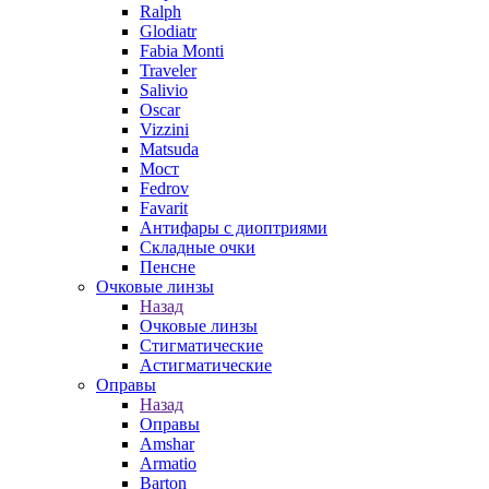
Ralph
Glodiatr
Fabia Monti
Traveler
Salivio
Oscar
Vizzini
Matsuda
Мост
Fedrov
Favarit
Антифары с диоптриями
Складные очки
Пенсне
Очковые линзы
Назад
Очковые линзы
Стигматические
Астигматические
Оправы
Назад
Оправы
Amshar
Armatio
Barton