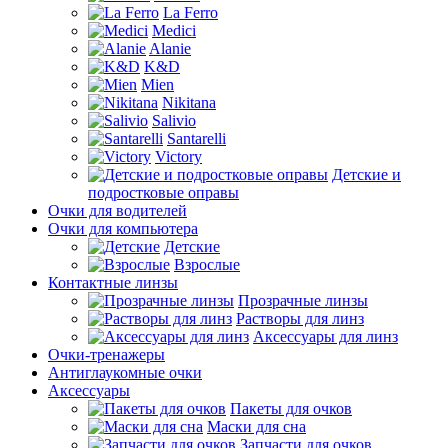
La Ferro
Medici
Alanie
K&D
Mien
Nikitana
Salivio
Santarelli
Victory
Детские и
подростковые оправы
Очки для водителей
Очки для компьютера
Детские
Взрослые
Контактные линзы
Прозрачные линзы
Растворы для линз
Аксессуары для линз
Очки-тренажеры
Антиглаукомные очки
Аксессуары
Пакеты для очков
Маски для сна
Запчасти для очков