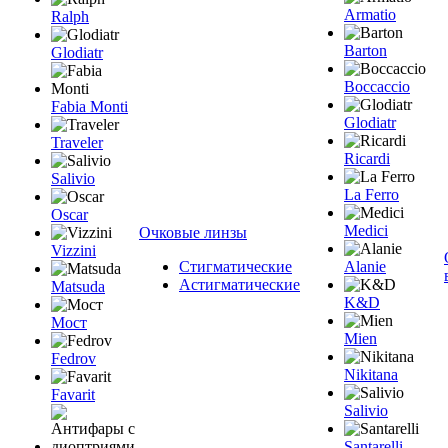
Armatio
Ralph
Barton
Glodiatr
Boccaccio
Fabia Monti
Glodiatr
Traveler
Ricardi
Salivio
La Ferro
Oscar
Medici
Очковые линзы
Vizzini
Стигматические
Alanie
Астигматические
Matsuda
K&D
Мост
Mien
Fedrov
Nikitana
Favarit
Salivio
Santarelli