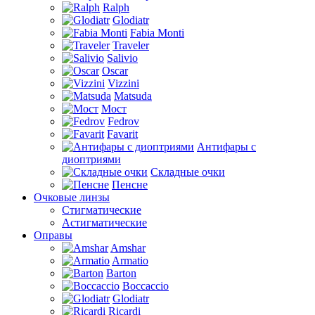
Ralph
Glodiatr
Fabia Monti
Traveler
Salivio
Oscar
Vizzini
Matsuda
Мост
Fedrov
Favarit
Антифары с
диоптриями
Складные очки
Пенсне
Очковые линзы
Стигматические
Астигматические
Оправы
Amshar
Armatio
Barton
Boccaccio
Glodiatr
Ricardi