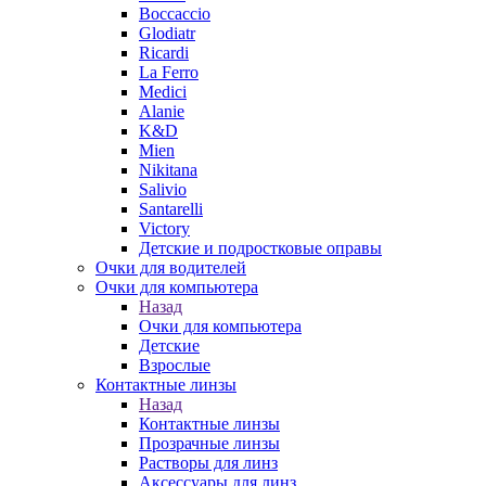
Boccaccio
Glodiatr
Ricardi
La Ferro
Medici
Alanie
K&D
Mien
Nikitana
Salivio
Santarelli
Victory
Детские и подростковые оправы
Очки для водителей
Очки для компьютера
Назад
Очки для компьютера
Детские
Взрослые
Контактные линзы
Назад
Контактные линзы
Прозрачные линзы
Растворы для линз
Аксессуары для линз