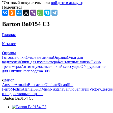
"Оптовый покупатель" или
войдите в аккаунт
.
Поделиться
Barton Ba0154 C3
Главная
-
Каталог
-
Оправы
Готовые очки
Очковые линзы
Оправы
Очки для
водителей
Очки для компьютера
Контактные линзы
Очки-
тренажеры
Антиглаукомные очки
Аксессуары
Оборудование
для Оптики
Распродажа 30%
-
Barton
Amshar
Armatio
Boccaccio
Glodiatr
Ricardi
La
Ferro
Medici
Alanie
K&D
Mien
Nikitana
Salivio
Santarelli
Victory
Детск
и подростковые оправы
-
Barton Ba0154 C3