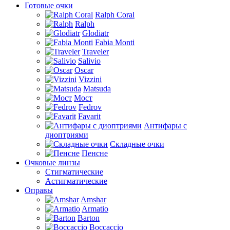
Готовые очки
Ralph Coral
Ralph
Glodiatr
Fabia Monti
Traveler
Salivio
Oscar
Vizzini
Matsuda
Мост
Fedrov
Favarit
Антифары с
диоптриями
Складные очки
Пенсне
Очковые линзы
Стигматические
Астигматические
Оправы
Amshar
Armatio
Barton
Boccaccio