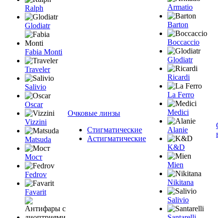
Armatio
Ralph
Barton
Glodiatr
Boccaccio
Fabia Monti
Glodiatr
Traveler
Ricardi
Salivio
La Ferro
Oscar
Medici
Очковые линзы
Vizzini
Стигматические
Alanie
Астигматические
Matsuda
K&D
Мост
Mien
Fedrov
Nikitana
Favarit
Salivio
Santarelli