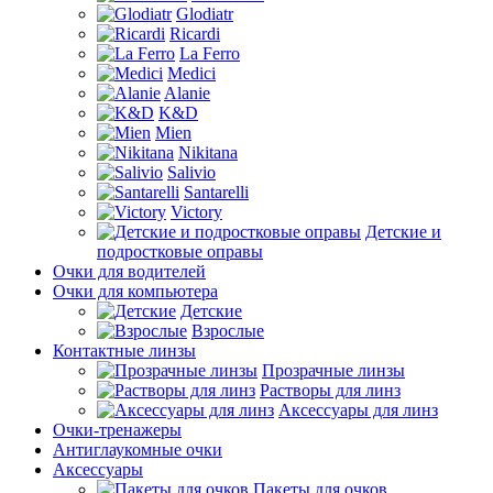
Glodiatr
Ricardi
La Ferro
Medici
Alanie
K&D
Mien
Nikitana
Salivio
Santarelli
Victory
Детские и
подростковые оправы
Очки для водителей
Очки для компьютера
Детские
Взрослые
Контактные линзы
Прозрачные линзы
Растворы для линз
Аксессуары для линз
Очки-тренажеры
Антиглаукомные очки
Аксессуары
Пакеты для очков