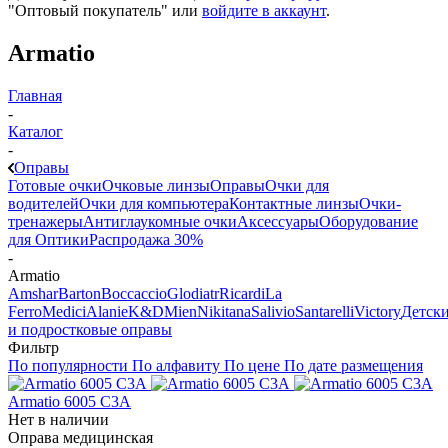
"Оптовый покупатель" или
войдите в аккаунт
.
Armatio
Главная
-
Каталог
-
Оправы
Готовые очки
Очковые линзы
Оправы
Очки для
водителей
Очки для компьютера
Контактные линзы
Очки-
тренажеры
Антиглаукомные очки
Аксессуары
Оборудование
для Оптики
Распродажа 30%
-
Armatio
Amshar
Barton
Boccaccio
Glodiatr
Ricardi
La
Ferro
Medici
Alanie
K&D
Mien
Nikitana
Salivio
Santarelli
Victory
Детск
и подростковые оправы
Фильтр
По популярности
По алфавиту
По цене
По дате размещения
Armatio 6005 С3A
Нет в наличии
Оправа медицинская