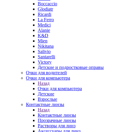
Boccaccio
Glodiatr
Ricardi
La Ferro
Medici
Alanie
K&D
Mien
Nikitana
Salivio
Santarelli
Victory
Детские и подростковые оправы
Очки для водителей
Очки для компьютера
Назад
Очки для компьютера
Детские
Взрослые
Контактные линзы
Назад
Контактные линзы
Прозрачные линзы
Растворы для линз
Аксессуары для линз