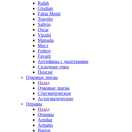
Ralph
Glodiatr
Fabia Monti
Traveler
Salivio
Oscar
Vizzini
Matsuda
Мост
Fedrov
Favarit
Антифары с диоптриями
Складные очки
Пенсне
Очковые линзы
Назад
Очковые линзы
Стигматические
Астигматические
Оправы
Назад
Оправы
Amshar
Armatio
Barton