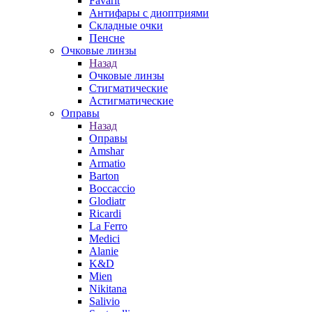
Favarit
Антифары с диоптриями
Складные очки
Пенсне
Очковые линзы
Назад
Очковые линзы
Стигматические
Астигматические
Оправы
Назад
Оправы
Amshar
Armatio
Barton
Boccaccio
Glodiatr
Ricardi
La Ferro
Medici
Alanie
K&D
Mien
Nikitana
Salivio