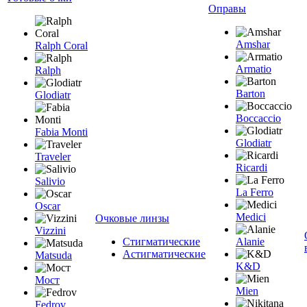
Оправы
Amshar
Ralph Coral
Armatio
Ralph
Barton
Glodiatr
Boccaccio
Fabia Monti
Glodiatr
Traveler
Ricardi
Salivio
La Ferro
Oscar
Medici
Очковые линзы
Vizzini
Стигматические
Alanie
Астигматические
Matsuda
K&D
Мост
Mien
Fedrov