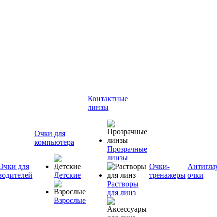
Контактные
линзы
Очки для
компьютера
Прозрачные
линзы
Очки для
Очки-
Антигла
водителей
Детские
тренажеры
очки
Растворы
для линз
Взрослые