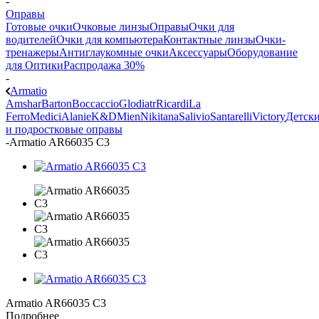
-
Оправы
Готовые очки
Очковые линзы
Оправы
Очки для
водителей
Очки для компьютера
Контактные линзы
Очки-
тренажеры
Антиглаукомные очки
Аксессуары
Оборудование
для Оптики
Распродажа 30%
-
Armatio
Amshar
Barton
Boccaccio
Glodiatr
Ricardi
La
Ferro
Medici
Alanie
K&D
Mien
Nikitana
Salivio
Santarelli
Victory
Детск
и подростковые оправы
-
Armatio AR66035 С3
Armatio AR66035 С3
Подробнее