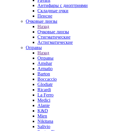
Favarit
Антифары с диоптриями
Складные очки
Пенсне
Очковые линзы
Назад
Очковые линзы
Стигматические
Астигматические
Оправы
Назад
Оправы
Amshar
Armatio
Barton
Boccaccio
Glodiatr
Ricardi
La Ferro
Medici
Alanie
K&D
Mien
Nikitana
Salivio