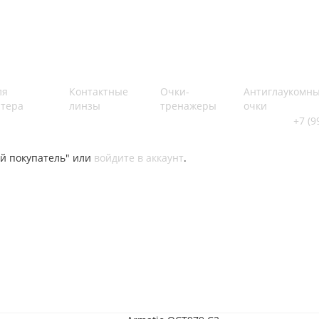
ля
Контактные
Очки-
Антиглаукомн
тера
линзы
тренажеры
очки
+7 (9
й покупатель" или
войдите в аккаунт
.