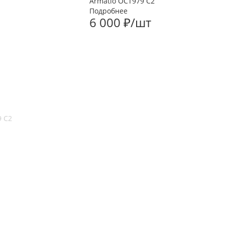
Armatio OCT979 С2
Подробнее
6 000
₽
/шт