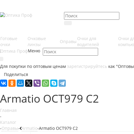
Готовые
Очковые
Очки для
Очки д
Оправы
очки
линзы
водителей
компью
Меню
Для покупки по оптовым ценам
зарегистрируйтесь
как "Оптовы
Поделиться
Armatio OCT979 С2
Главная
-
Каталог
-
Оправы
-
Armatio
-
Armatio OCT979 С2