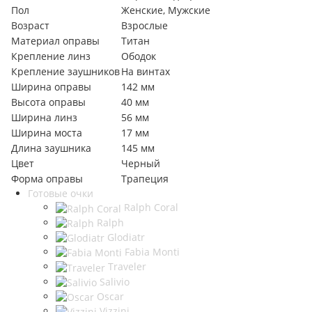
Пол
Женские, Мужские
Возраст
Взрослые
Материал оправы
Титан
Крепление линз
Ободок
Крепление заушников
На винтах
Ширина оправы
142 мм
Высота оправы
40 мм
Ширина линз
56 мм
Ширина моста
17 мм
Длина заушника
145 мм
Цвет
Черный
Форма оправы
Трапеция
Готовые очки
Ralph Coral
Ralph
Glodiatr
Fabia Monti
Traveler
Salivio
Oscar
Vizzini