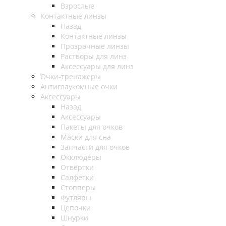
Взрослые
Контактные линзы
Назад
Контактные линзы
Прозрачные линзы
Растворы для линз
Аксессуары для линз
Очки-тренажеры
Антиглаукомные очки
Аксессуары
Назад
Аксессуары
Пакеты для очков
Маски для сна
Запчасти для очков
Окклюдеры
Отвёртки
Салфетки
Стопперы
Футляры
Цепочки
Шнурки