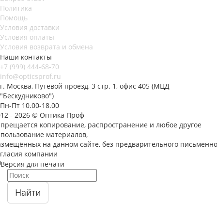
Политика
Помощь
Условия доставки
Условия оплаты
Условия возврата и обмена
Наши контакты
+7 (999) 444-68-70
info@opticsprof.ru
г. Москва, Путевой проезд, 3 стр. 1, офис 405 (МЦД
"Бескудниково")
Пн-Пт 10.00-18.00
012 - 2026 © Оптика Проф
апрещается копирование, распространение и любое другое
спользование материалов,
азмещённых на данном сайте, без предварительного письменно
огласия компании
Версия для печати
Найти