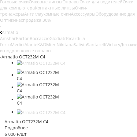
Готовые очки
Очковые линзы
Оправы
Очки для водителей
Очки
для компьютера
Контактные линзы
Очки-
тренажеры
Антиглаукомные очки
Аксессуары
Оборудование для
Оптики
Распродажа 30%
-
Armatio
Amshar
Barton
Boccaccio
Glodiatr
Ricardi
La
Ferro
Medici
Alanie
K&D
Mien
Nikitana
Salivio
Santarelli
Victory
Детски
и подростковые оправы
-
Armatio OCT232M С4
Armatio OCT232M С4
Подробнее
6 000
₽
/шт