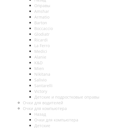
Оправы
Amshar
Armatio
Barton
Boccaccio
Glodiatr
Ricardi
La Ferro
Medici
Alanie
K&D
Mien
Nikitana
Salivio
Santarelli
Victory
Детские и подростковые оправы
Очки для водителей
Очки для компьютера
Назад
Очки для компьютера
Детские