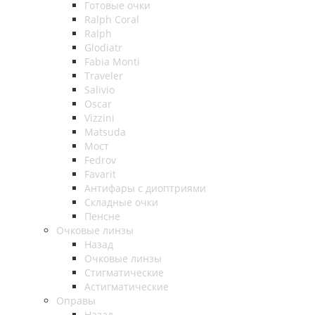
Готовые очки
Ralph Coral
Ralph
Glodiatr
Fabia Monti
Traveler
Salivio
Oscar
Vizzini
Matsuda
Мост
Fedrov
Favarit
Антифары с диоптриями
Складные очки
Пенсне
Очковые линзы
Назад
Очковые линзы
Стигматические
Астигматические
Оправы
Назад