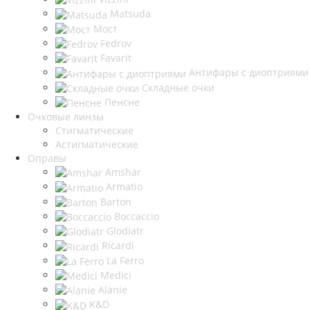
Matsuda
Мост
Fedrov
Favarit
Антифары с диоптриями
Складные очки
Пенсне
Очковые линзы
Стигматические
Астигматические
Оправы
Amshar
Armatio
Barton
Boccaccio
Glodiatr
Ricardi
La Ferro
Medici
Alanie
K&D