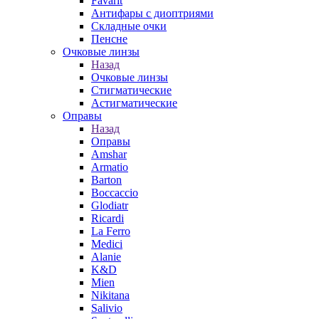
Favarit
Антифары с диоптриями
Складные очки
Пенсне
Очковые линзы
Назад
Очковые линзы
Стигматические
Астигматические
Оправы
Назад
Оправы
Amshar
Armatio
Barton
Boccaccio
Glodiatr
Ricardi
La Ferro
Medici
Alanie
K&D
Mien
Nikitana
Salivio