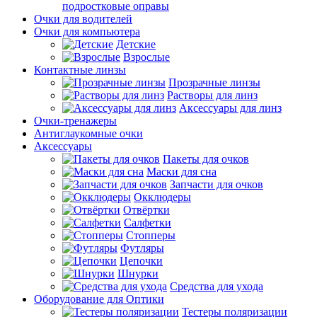
подростковые оправы
Очки для водителей
Очки для компьютера
Детские
Взрослые
Контактные линзы
Прозрачные линзы
Растворы для линз
Аксессуары для линз
Очки-тренажеры
Антиглаукомные очки
Аксессуары
Пакеты для очков
Маски для сна
Запчасти для очков
Окклюдеры
Отвёртки
Салфетки
Стопперы
Футляры
Цепочки
Шнурки
Средства для ухода
Оборудование для Оптики
Тестеры поляризации