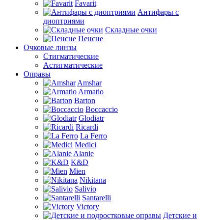
Favarit
Антифары с
диоптриями
Складные очки
Пенсне
Очковые линзы
Стигматические
Астигматические
Оправы
Amshar
Armatio
Barton
Boccaccio
Glodiatr
Ricardi
La Ferro
Medici
Alanie
K&D
Mien
Nikitana
Salivio
Santarelli
Victory
Детские и