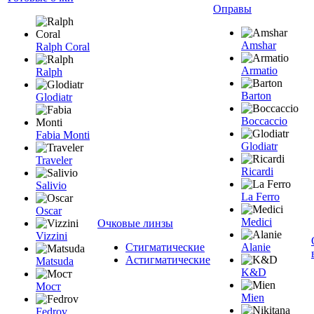
Оправы
Amshar
Ralph Coral
Armatio
Ralph
Barton
Glodiatr
Boccaccio
Fabia Monti
Glodiatr
Traveler
Ricardi
Salivio
La Ferro
Oscar
Medici
Очковые линзы
Vizzini
Стигматические
Alanie
Астигматические
Matsuda
K&D
Мост
Mien
Fedrov