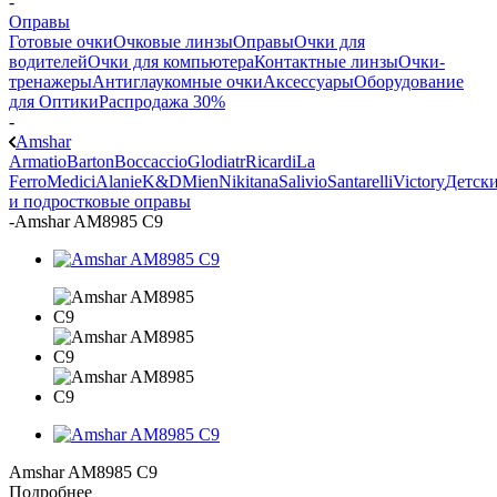
-
Оправы
Готовые очки
Очковые линзы
Оправы
Очки для
водителей
Очки для компьютера
Контактные линзы
Очки-
тренажеры
Антиглаукомные очки
Аксессуары
Оборудование
для Оптики
Распродажа 30%
-
Amshar
Armatio
Barton
Boccaccio
Glodiatr
Ricardi
La
Ferro
Medici
Alanie
K&D
Mien
Nikitana
Salivio
Santarelli
Victory
Детск
и подростковые оправы
-
Amshar AM8985 С9
Amshar AM8985 С9
Подробнее